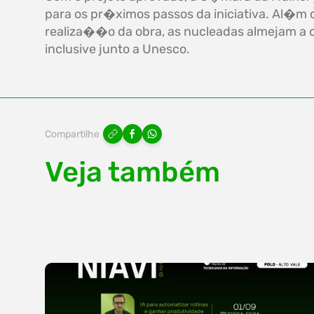
para os pr�ximos passos da iniciativa. Al�
realiza��o da obra, as nucleadas almejam a
inclusive junto a Unesco.
Compartilhe
Veja também