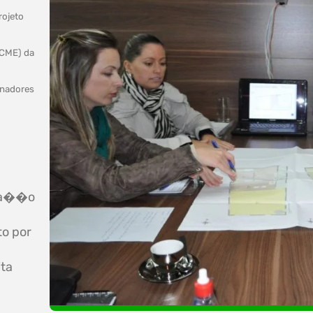
rojeto
(CME) da
enadores
ova��o
to por
ita