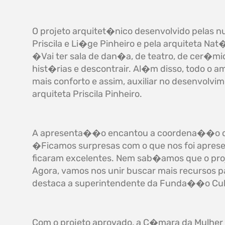
O projeto arquitet�nico desenvolvido pelas n
Priscila e Li�ge Pinheiro e pela arquiteta Nat
�Vai ter sala de dan�a, de teatro, de cer�mic
hist�rias e descontrair. Al�m disso, todo o am
mais conforto e assim, auxiliar no desenvolv
arquiteta Priscila Pinheiro.
A apresenta��o encantou a coordena��o d
�Ficamos surpresas com o que nos foi apresen
ficaram excelentes. Nem sab�amos que o proje
Agora, vamos nos unir buscar mais recursos p
destaca a superintendente da Funda��o Cultu
Com o projeto aprovado, a C�mara da Mulher 