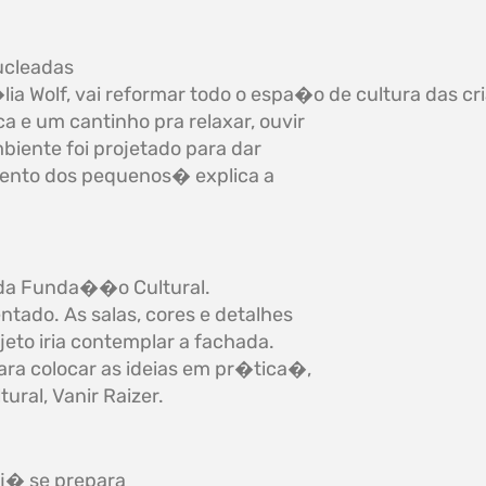
ucleadas
�lia Wolf, vai reformar todo o espa�o de cultura das c
a e um cantinho pra relaxar, ouvir
biente foi projetado para dar
imento dos pequenos� explica a
a Funda��o Cultural.
tado. As salas, cores e detalhes
to iria contemplar a fachada.
ara colocar as ideias em pr�tica�,
ral, Vanir Raizer.
j� se prepara