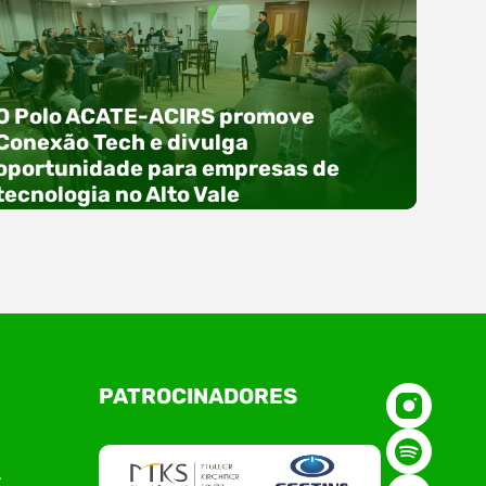
O Polo ACATE-ACIRS promove
Conexão Tech e divulga
oportunidade para empresas de
tecnologia no Alto Vale
O Polo ACATE-ACIRS, por meio do NIAVI – Núcleo
PATROCINADORES
de Tecnologia da Informação do Alto Vale do
Itajaí, realizou, no dia 21 de julho, o evento
Conexão Tech NIAVI, reunindo empresas de
tecnologia da região para uma noite de
r