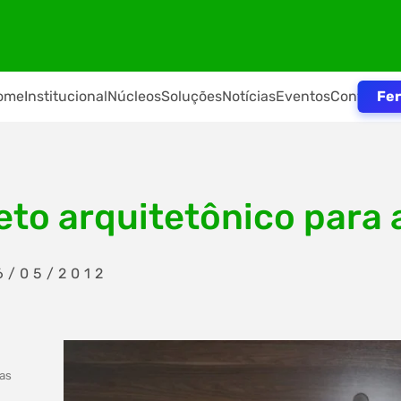
Fer
ome
Institucional
Núcleos
Soluções
Notícias
Eventos
Contato
to arquitetônico para 
6/05/2012
das