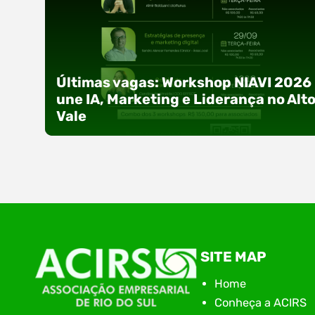
Últimas vagas: Workshop NIAVI 2026
une IA, Marketing e Liderança no Alt
Vale
Com o objetivo de impulsionar a produtividade, 
SITE MAP
presença digital e a gestão nas empresas do
Alto Vale, o Núcleo de Tecnologia da Informação
Home
(NIAVI), Polo ACATE-ACIRS, realiza a edição
Conheça a ACIRS
2026 do Workshop NIAVI. O evento foi