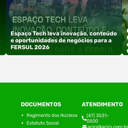
Espaço Tech leva inovação, conteúdo
o
e oportunidades de negócios para a
FERSUL 2026
a
A 15ª FERSUL – Feira Multissetorial do Alto Vale
DOCUMENTOS
ATENDIMENTO
do Itajaí acontece nos dias 12, 13 e 14 de agosto
de 2026, no Centro de Eventos Hermann
Regimento dos Núcleos
(47) 3531-
Purnhagen, e contará com uma programação
0500
Estatuto Social
especial voltada à tecnologia, inovação e
acirs@acirs.com.b