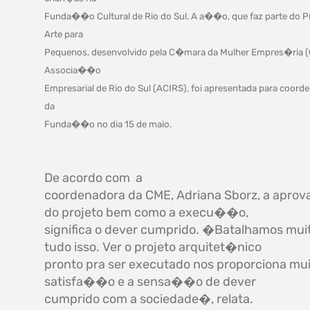
Funda��o Cultural de Rio do Sul. A a��o, que faz parte do P
Arte para
Pequenos, desenvolvido pela C�mara da Mulher Empres�ria 
Associa��o
Empresarial de Rio do Sul (ACIRS), foi apresentada para coord
da
Funda��o no dia 15 de maio.
De acordo com a
coordenadora da CME, Adriana Sborz, a apr
do projeto bem como a execu��o,
significa o dever cumprido. �Batalhamos mui
tudo isso. Ver o projeto arquitet�nico
pronto pra ser executado nos proporciona mu
satisfa��o e a sensa��o de dever
cumprido com a sociedade�, relata.