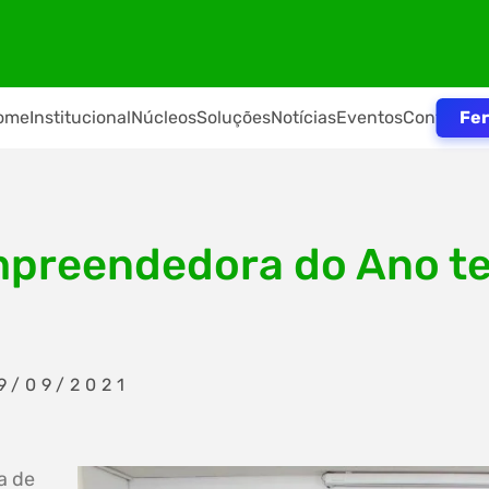
Fer
ome
Institucional
Núcleos
Soluções
Notícias
Eventos
Contato
preendedora do Ano te
9/09/2021
a de