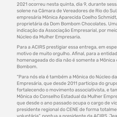
2021 ocorreu nesta quinta, dia 9, durante ses
solene na Câmara de Vereadores de Rio do Sul,
empresária Mônica Aparecida Coelho Schmidt
proprietária da Dom Bombom Chocolates. Um
indicação da Associação Empresarial, por mei
Núcleo da Mulher Empresaria.
Para a ACIRS prestigiar essa entrega, em espec
motivo de muito orgulho. Afinal, para a entida
homenageada do dia não é somente a Mônica
Bombom.
“Para nós ela é também a Mônica do Núcleo da
Empresária, que desde 2011 participa do grup
fortalecendo o movimento associativista, e t
Mônica do Conselho Estadual da Mulher Empre
que desde o ano passado ocupa o cargo de vi
presidente regional do CENE de forma totalm
voluntária”, pontua a presidente da ACIRS, Je