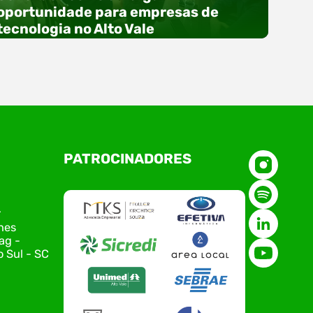
oportunidade para empresas de
tecnologia no Alto Vale
O Polo ACATE-ACIRS, por meio do NIAVI – Núcleo
PATROCINADORES
de Tecnologia da Informação do Alto Vale do
Itajaí, realizou, no dia 21 de julho, o evento
Conexão Tech NIAVI, reunindo empresas de
tecnologia da região para uma noite de
r
networking, conteúdo estratégico e
nes
apresentação de novas iniciativas para o setor.
ag -
O encontro aconteceu em Rio…
 Sul - SC