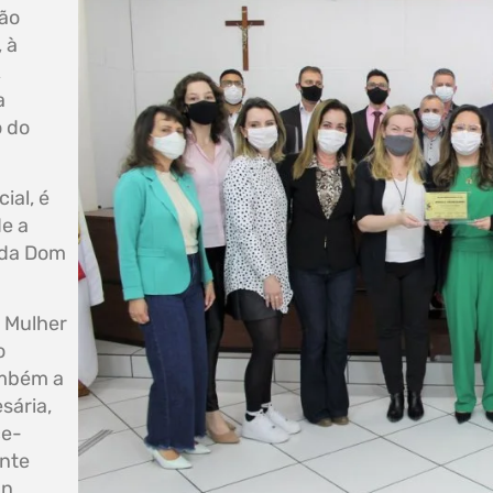
são
 à
,
a
o do
ial, é
de a
 da Dom
 Mulher
o
ambém a
sária,
ce-
ente
an