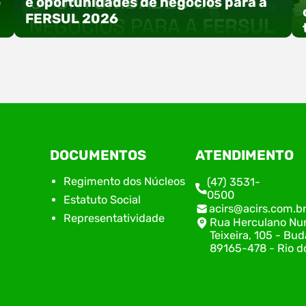
o
e oportunidades de negócios para a
FERSUL 2026
a
A 15ª FERSUL – Feira Multissetorial do Alto Vale
DOCUMENTOS
ATENDIMENTO
do Itajaí acontece nos dias 12, 13 e 14 de agosto
de 2026, no Centro de Eventos Hermann
Regimento dos Núcleos
(47) 3531-
Purnhagen, e contará com uma programação
0500
Estatuto Social
especial voltada à tecnologia, inovação e
acirs@acirs.com.b
empreendedorismo. Durante os três dias de
Representatividade
Rua Herculano Nu
feira, o Espaço Tech será um dos palcos
Teixeira, 105 - Bud
temáticos do…
89165-478 - Rio do