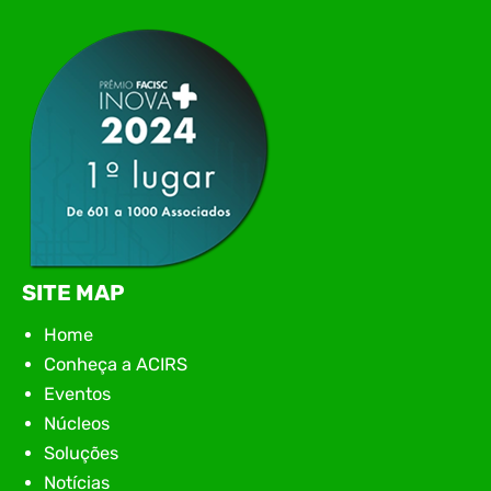
networking, conteúdo estratégico e
apresentação de novas iniciativas para o setor. O
encontro aconteceu em Rio…
SITE MAP
Home
Conheça a ACIRS
Eventos
Núcleos
Soluções
Notícias