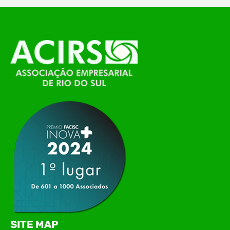
O Polo ACATE-ACIRS, por meio do NIAVI – Núcleo
de Tecnologia da Informação do Alto Vale do
Itajaí, realizou, no dia 21 de julho, o evento
Conexão Tech NIAVI, reunindo empresas de
tecnologia da região para uma noite de
networking, conteúdo estratégico e
apresentação de novas iniciativas para o setor. O
encontro aconteceu em Rio…
SITE MAP