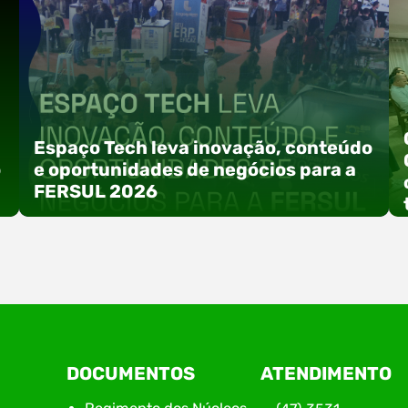
Espaço Tech leva inovação, conteúdo
o
e oportunidades de negócios para a
FERSUL 2026
a
A 15ª FERSUL – Feira Multissetorial do Alto Vale
DOCUMENTOS
ATENDIMENTO
do Itajaí acontece nos dias 12, 13 e 14 de agosto
de 2026, no Centro de Eventos Hermann