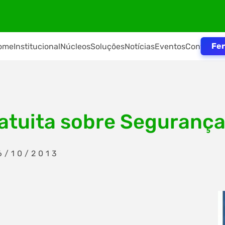
Fer
ome
Institucional
Núcleos
Soluções
Notícias
Eventos
Contato
ratuita sobre Seguranç
6/10/2013