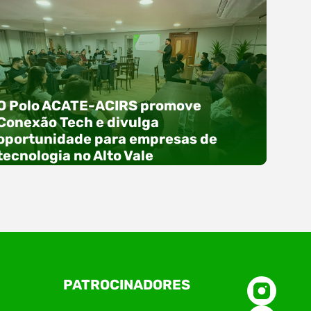
O Polo ACATE-ACIRS promove
Conexão Tech e divulga
oportunidade para empresas de
tecnologia no Alto Vale
O Polo ACATE-ACIRS, por meio do NIAVI – Núcleo
PATROCINADORES
de Tecnologia da Informação do Alto Vale do
Itajaí, realizou, no dia 21 de julho, o evento