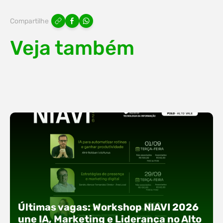
Compartilhe
Veja também
Últimas vagas: Workshop NIAVI 2026
une IA, Marketing e Liderança no Alto