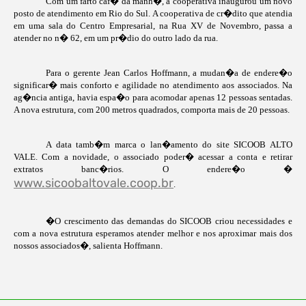
Com um farto caf� da manh�, a cooperativa inaugurou um novo
posto de atendimento em Rio do Sul. A cooperativa de cr�dito que atendia
em uma sala do Centro Empresarial, na Rua XV de Novembro, passa a
atender no n� 62, em um pr�dio do outro lado da rua.
Para o gerente Jean Carlos Hoffmann, a mudan�a de endere�o
significar� mais conforto e agilidade no atendimento aos associados. Na
ag�ncia antiga, havia espa�o para acomodar apenas 12 pessoas sentadas.
A nova estrutura, com
200 metros
quadrados
, comporta mais de 20 pessoas.
A data tamb�m marca o lan�amento do site SICOOB ALTO
VALE. Com a novidade, o associado poder� acessar a conta e retirar
extratos banc�rios. O endere�o �
www.sicoobaltovale.coop.br
.
�O crescimento das demandas do SICOOB criou necessidades e
com a nova estrutura esperamos atender melhor e nos aproximar mais dos
nossos associados�, salienta Hoffmann.