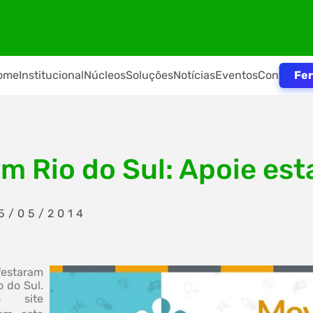
Fer
ome
Institucional
Núcleos
Soluções
Notícias
Eventos
Contato
 Rio do Sul: Apoie esta
05/05/2014
festaram
 do Sul.
o site