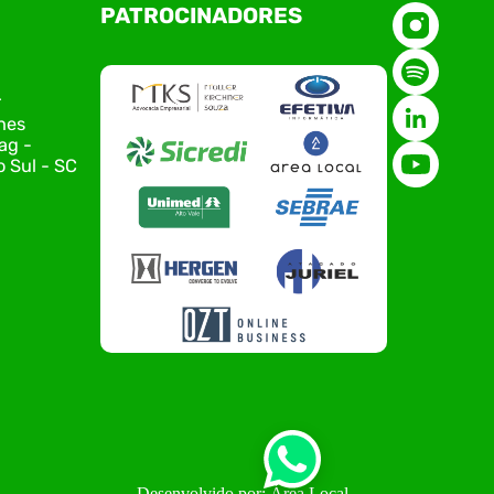
O Polo ACATE-ACIRS, por meio do NIAVI – Núcleo
PATROCINADORES
de Tecnologia da Informação do Alto Vale do
Itajaí, realizou, no dia 21 de julho, o evento
Conexão Tech NIAVI, reunindo empresas de
tecnologia da região para uma noite de
r
networking, conteúdo estratégico e
nes
apresentação de novas iniciativas para o setor.
ag -
O encontro aconteceu em Rio…
 Sul - SC
Desenvolvido por: Área Local