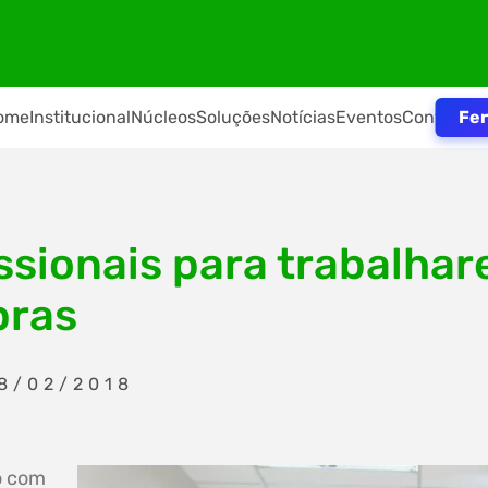
Fer
ome
Institucional
Núcleos
Soluções
Notícias
Eventos
Contato
ssionais para trabalha
pras
8/02/2018
o com