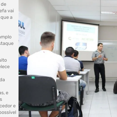
 de
fa vai
 que a
 amplo
staque
ito
elece
ada
s, e
s
ecedor e
possível