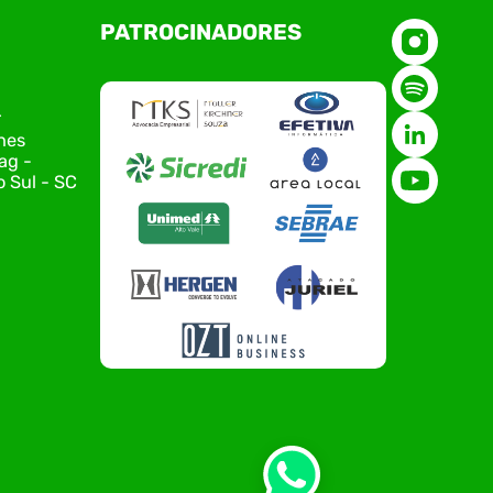
O Polo ACATE-ACIRS, por meio do NIAVI – Núcleo
PATROCINADORES
de Tecnologia da Informação do Alto Vale do
Itajaí, realizou, no dia 21 de julho, o evento
Conexão Tech NIAVI, reunindo empresas de
tecnologia da região para uma noite de
r
networking, conteúdo estratégico e
nes
apresentação de novas iniciativas para o setor.
ag -
O encontro aconteceu em Rio…
 Sul - SC