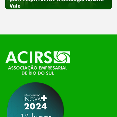
especial voltada à tecnologia, inovação e
Vale
empreendedorismo. Durante os três dias de
feira, o Espaço Tech será um dos palcos
temáticos do…
O Polo ACATE-ACIRS, por meio do NIAVI – Núcleo
de Tecnologia da Informação do Alto Vale do
Itajaí, realizou, no dia 21 de julho, o evento
Conexão Tech NIAVI, reunindo empresas de
tecnologia da região para uma noite de
networking, conteúdo estratégico e
apresentação de novas iniciativas para o setor. O
encontro aconteceu em Rio…