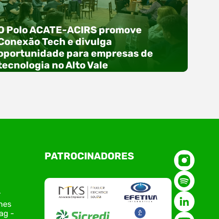
O Polo ACATE-ACIRS promove
Conexão Tech e divulga
oportunidade para empresas de
tecnologia no Alto Vale
O Polo ACATE-ACIRS, por meio do NIAVI – Núcleo
PATROCINADORES
de Tecnologia da Informação do Alto Vale do
Itajaí, realizou, no dia 21 de julho, o evento
Conexão Tech NIAVI, reunindo empresas de
tecnologia da região para uma noite de
r
networking, conteúdo estratégico e
nes
apresentação de novas iniciativas para o setor.
ag -
O encontro aconteceu em Rio…