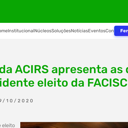
Fer
ome
Institucional
Núcleos
Soluções
Notícias
Eventos
Contato
 da ACIRS apresenta as
idente eleito da FACISC
9/10/2020
 eleito