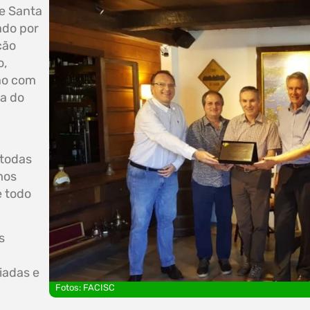
e Santa
ado por
ção
o,
ão com
va do
 todas
mos
e todo
s
iadas e
Fotos: FACISC