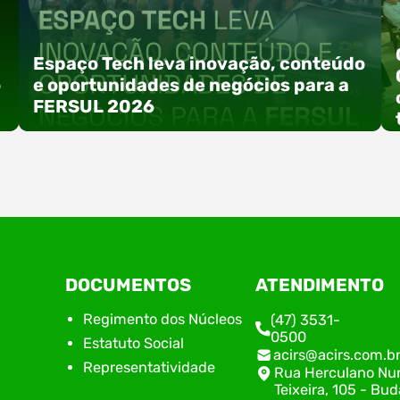
Espaço Tech leva inovação, conteúdo
o
e oportunidades de negócios para a
FERSUL 2026
a
A 15ª FERSUL – Feira Multissetorial do Alto Vale
DOCUMENTOS
ATENDIMENTO
do Itajaí acontece nos dias 12, 13 e 14 de agosto
de 2026, no Centro de Eventos Hermann
Regimento dos Núcleos
(47) 3531-
Purnhagen, e contará com uma programação
0500
Estatuto Social
especial voltada à tecnologia, inovação e
acirs@acirs.com.b
empreendedorismo. Durante os três dias de
Representatividade
Rua Herculano Nu
feira, o Espaço Tech será um dos palcos
Teixeira, 105 - Bud
temáticos do…