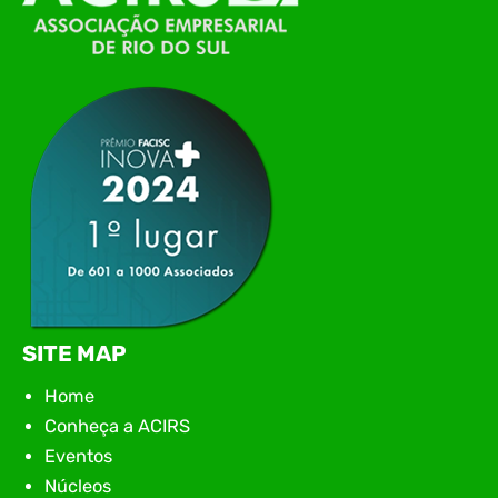
Itajaí, realizou, no dia 21 de julho, o evento
Conexão Tech NIAVI, reunindo empresas de
tecnologia da região para uma noite de
networking, conteúdo estratégico e
apresentação de novas iniciativas para o setor. O
encontro aconteceu em Rio…
SITE MAP
Home
Conheça a ACIRS
Eventos
Núcleos