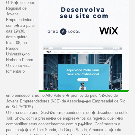
O 10� Encontro
Regional de
Jovens
Empreendedores
come�a a partir
das 19h30,
desta quinta-
feira, 08, no
Parque
Universit�rio
Norberto Frahm.
O evento visa
fomentar o
empreendedorismo no Alto Vale e � promovido pelo N�cleo de
Jovens Empreendedores (NJE) da Associa��o Empresarial de Rio
do Sul (ACIRS).
O tema desse ano, Gest�o Empreendedora, ser� discutido no estilo
Talk Show, com a presen�a de empres�rios da regi�o, que ir�o
compartilhar seus conhecimentos com o p�blico. Confirmaram a
participa��o: Adinei Sandri, do Grupo Sandri; Amandio Jo�o da