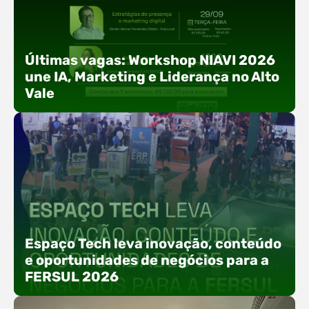
Últimas vagas: Workshop NIAVI 2026
une IA, Marketing e Liderança no Alto
Vale
Com o objetivo de impulsionar a produtividade, a
presença digital e a gestão nas empresas do
Espaço Tech leva inovação, conteúdo
Alto Vale, o Núcleo de Tecnologia da Informação
e oportunidades de negócios para a
(NIAVI), Polo ACATE-ACIRS, realiza a edição
FERSUL 2026
2026 do Workshop NIAVI. O evento foi
estruturado em uma trilha estratégica dividida
em três encontros práticos ao longo dos meses