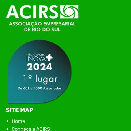
O Polo ACATE-ACIRS, por meio do NIAVI – Núcleo
de Tecnologia da Informação do Alto Vale do
Itajaí, realizou, no dia 21 de julho, o evento
Conexão Tech NIAVI, reunindo empresas de
tecnologia da região para uma noite de
networking, conteúdo estratégico e
apresentação de novas iniciativas para o setor. O
encontro aconteceu em Rio…
SITE MAP
Home
Conheça a ACIRS