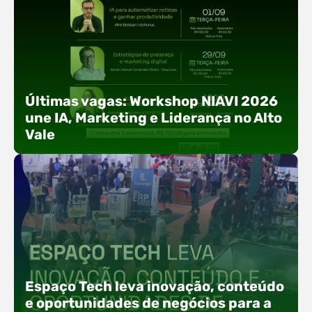
Últimas vagas: Workshop NIAVI 2026
une IA, Marketing e Liderança no Alto
Vale
Com o objetivo de impulsionar a produtividade, a
presença digital e a gestão nas empresas do
Espaço Tech leva inovação, conteúdo
Alto Vale, o Núcleo de Tecnologia da Informação
e oportunidades de negócios para a
(NIAVI), Polo ACATE-ACIRS, realiza a edição