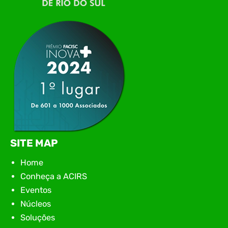
tecnologia da região para uma noite de
networking, conteúdo estratégico e
apresentação de novas iniciativas para o setor. O
encontro aconteceu em Rio…
SITE MAP
Home
Conheça a ACIRS
Eventos
Núcleos
Soluções