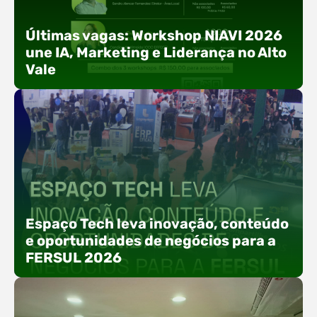
Últimas vagas: Workshop NIAVI 2026
une IA, Marketing e Liderança no Alto
Vale
Com o objetivo de impulsionar a produtividade, a
presença digital e a gestão nas empresas do
Espaço Tech leva inovação, conteúdo
Alto Vale, o Núcleo de Tecnologia da Informação
e oportunidades de negócios para a
(NIAVI), Polo ACATE-ACIRS, realiza a edição
FERSUL 2026
2026 do Workshop NIAVI. O evento foi
estruturado em uma trilha estratégica dividida
em três encontros práticos ao longo dos meses
de setembro e outubro,…