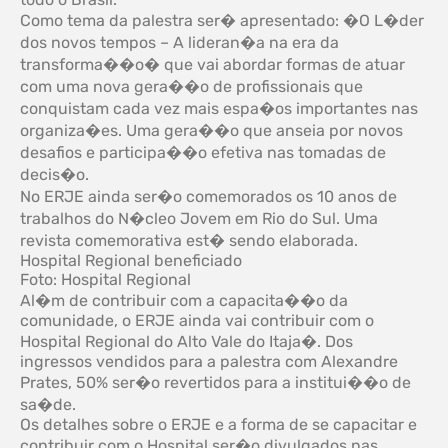
Como tema da palestra ser� apresentado: �O L�der
dos novos tempos – A lideran�a na era da
transforma��o� que vai abordar formas de atuar
com uma nova gera��o de profissionais que
conquistam cada vez mais espa�os importantes nas
organiza�es. Uma gera��o que anseia por novos
desafios e participa��o efetiva nas tomadas de
decis�o.
No ERJE ainda ser�o comemorados os 10 anos de
trabalhos do N�cleo Jovem em Rio do Sul. Uma
revista comemorativa est� sendo elaborada.
Hospital Regional beneficiado
Foto: Hospital Regional
Al�m de contribuir com a capacita��o da
comunidade, o ERJE ainda vai contribuir com o
Hospital Regional do Alto Vale do Itaja�. Dos
ingressos vendidos para a palestra com Alexandre
Prates, 50% ser�o revertidos para a institui��o de
sa�de.
Os detalhes sobre o ERJE e a forma de se capacitar e
contribuir com o Hospital ser�o divulgados nas