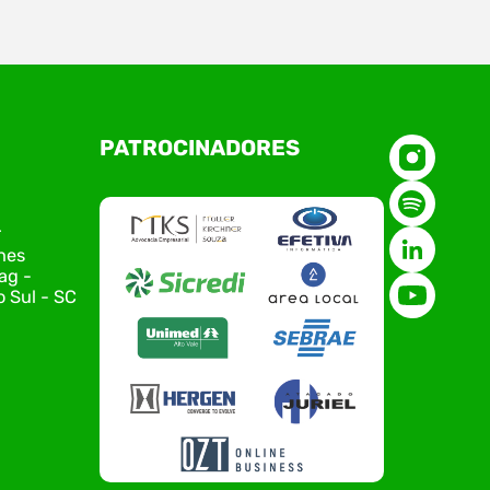
O Polo ACATE-ACIRS, por meio do NIAVI – Núcleo
PATROCINADORES
de Tecnologia da Informação do Alto Vale do
Itajaí, realizou, no dia 21 de julho, o evento
Conexão Tech NIAVI, reunindo empresas de
tecnologia da região para uma noite de
r
networking, conteúdo estratégico e
nes
apresentação de novas iniciativas para o setor.
ag -
O encontro aconteceu em Rio…
 Sul - SC