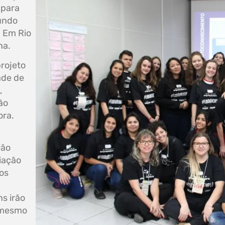
 para
gundo
. Em Rio
na.
projeto
ade de
,
ão
ora.
rão
ciação
os
s irão
é mesmo