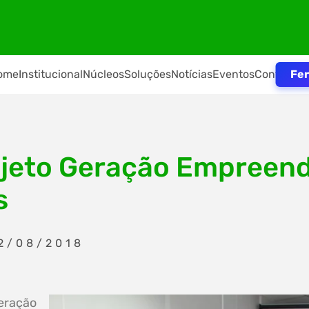
Fer
ome
Institucional
Núcleos
Soluções
Notícias
Eventos
Contato
rojeto Geração Empreen
s
2/08/2018
eração