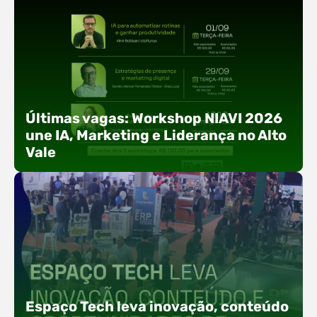
Últimas vagas: Workshop NIAVI 2026
une IA, Marketing e Liderança no Alto
Vale
Com o objetivo de impulsionar a produtividade, a
presença digital e a gestão nas empresas do
Espaço Tech leva inovação, conteúdo
Alto Vale, o Núcleo de Tecnologia da Informação