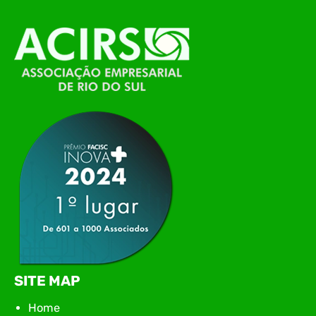
O Polo ACATE-ACIRS, por meio do NIAVI – Núcleo
de Tecnologia da Informação do Alto Vale do
Itajaí, realizou, no dia 21 de julho, o evento
Conexão Tech NIAVI, reunindo empresas de
tecnologia da região para uma noite de
networking, conteúdo estratégico e
apresentação de novas iniciativas para o setor. O
encontro aconteceu em Rio…
SITE MAP
Home