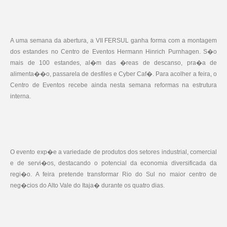
A uma semana da abertura, a VII FERSUL ganha forma com a montagem
dos estandes no Centro de Eventos Hermann Hinrich Purnhagen. S�o
mais de 100 estandes, al�m das �reas de descanso, pra�a de
alimenta��o, passarela de desfiles e Cyber Caf�. Para acolher a feira, o
Centro de Eventos recebe ainda nesta semana reformas na estrutura
interna.
O evento exp�e a variedade de produtos dos setores industrial, comercial
e de servi�os, destacando o potencial da economia diversificada da
regi�o. A feira pretende transformar Rio do Sul no maior centro de
neg�cios do Alto Vale do Itaja� durante os quatro dias.