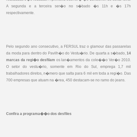
A segunda e a terceira ser�o no s�bado �s 11h e �s 17h
respectivamente.
Pelo segundo ano consecutivo, a FERSUL traz o glamour das passarelas
da moda para dentro do Pavilh�o do Vestu�rio. De quarta a s�bado,
14
marcas da regi�o desfilam
os lan�amentos da cole��o Ver�o 2010.
O setor do vestu�rio, somente em Rio do Sul, emprega 1,7 mil
trabalhadores diretos, n�mero que salta para 6 mil em toda a regi�o. Das
700 empresas que atuam na �rea, 450 destacam-se no ramo do jeans.
Confira a programa��o dos desfiles