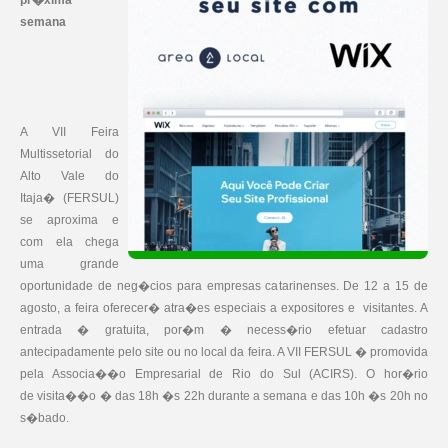
pr�xima
semana
A VII Feira
Multissetorial do
Alto Vale do
Itaja� (FERSUL)
se aproxima e
com ela chega
uma grande
oportunidade de neg�cios para empresas catarinenses. De 12 a 15 de
agosto, a feira oferecer� atra�es especiais a expositores e visitantes. A
entrada � gratuita, por�m � necess�rio efetuar cadastro
antecipadamente pelo site ou no local da feira. A VII FERSUL � promovida
pela Associa��o Empresarial de Rio do Sul (ACIRS). O hor�rio
de visita��o � das 18h �s 22h durante a semana e das 10h �s 20h no
s�bado.