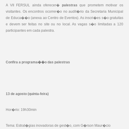
A VII FERSUL ainda oferecer�
palestras
que prometem motivar os
visitantes. Os encontros ocorrer�o no audit�rio da Secretaria Municipal
de Educa��o (anexa ao Centro de Eventos). As inscri�es s�o gratuitas
e devem ser feitas no site ou no local. As vagas s�o limitadas a 120
participantes em cada palestra.
Confira a programa��o das palestras
13 de agosto (quinta-feira)
Hor�rio: 19h30min
Tema: Estrat�gias inovadoras de gest�o, com G�rson Maur�cio