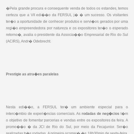
�Pela grande procura e consequente venda de todos os estandes, temos
certeza que a VII edi��o da FERSUL j� � um sucesso. Os visitantes
ter�o a oportunidade de conhecer produtos e servi�os gerados por uma
regi�o empreendedora por natureza e os expositores ter�o o esperado
retorno�, avalia o presidente da Associa��o Empresarial de Rio do Sul
(ACIRS), Andr� Odebrecht.
Prestigie as atra�es paralelas
Nesta edi��o, a FERSUL ter� um ambiente especial para o
interc�mbio de experi�ncias comerciais. As
rodadas de neg�cios
t�m
o objetivo de fomentar parcerias e vendas entre os expositores da feira. A
promo��o � da JCI de Rio do Sul, por meio da Fecajunior. Ser�o
realizadas tr�s rodadas. A primeira ocorrer� �s 18h30min de sexta-feira.