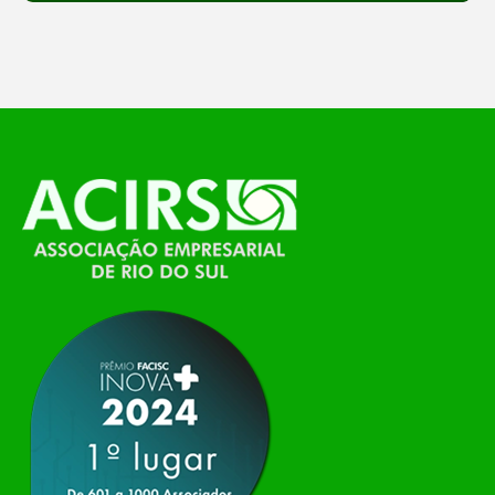
feira, o Espaço Tech será um dos palcos
temáticos do…
O Polo ACATE-ACIRS, por meio do NIAVI – Núcleo
de Tecnologia da Informação do Alto Vale do
Itajaí, realizou, no dia 21 de julho, o evento
Conexão Tech NIAVI, reunindo empresas de
tecnologia da região para uma noite de
networking, conteúdo estratégico e
apresentação de novas iniciativas para o setor. O
encontro aconteceu em Rio…