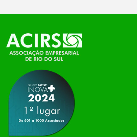
O Polo ACATE-ACIRS, por meio do NIAVI – Núcleo
de Tecnologia da Informação do Alto Vale do
Itajaí, realizou, no dia 21 de julho, o evento
Conexão Tech NIAVI, reunindo empresas de
tecnologia da região para uma noite de
networking, conteúdo estratégico e
apresentação de novas iniciativas para o setor. O
encontro aconteceu em Rio…