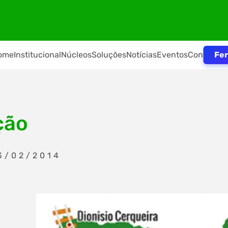
Fer
ome
Institucional
Núcleos
Soluções
Notícias
Eventos
Contato
ção
3/02/2014