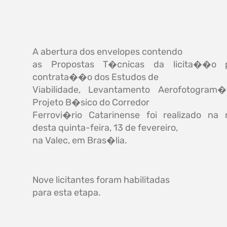
A abertura dos envelopes contendo
as Propostas T�cnicas da licita��o 
contrata��o dos Estudos de
Viabilidade, Levantamento Aerofotogram�
Projeto B�sico do Corredor
Ferrovi�rio Catarinense foi realizado n
desta quinta-feira, 13 de fevereiro,
na Valec, em Bras�lia.
Nove licitantes foram habilitadas
para esta etapa.