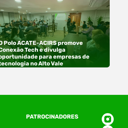
O Polo ACATE-ACIRS promove
Conexão Tech e divulga
oportunidade para empresas de
tecnologia no Alto Vale
O Polo ACATE-ACIRS, por meio do NIAVI – Núcleo
PATROCINADORES
de Tecnologia da Informação do Alto Vale do
Itajaí, realizou, no dia 21 de julho, o evento