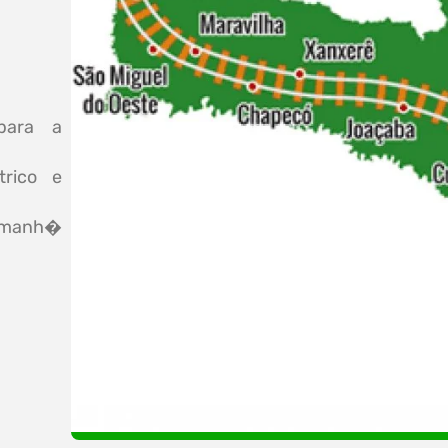
para a
trico e
a manh�