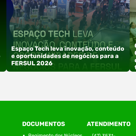
Espaço Tech leva inovação, conteúdo
o
e oportunidades de negócios para a
FERSUL 2026
a
A 15ª FERSUL – Feira Multissetorial do Alto Vale
DOCUMENTOS
ATENDIMENTO
do Itajaí acontece nos dias 12, 13 e 14 de agosto
de 2026, no Centro de Eventos Hermann
Regimento dos Núcleos
(47) 3531-