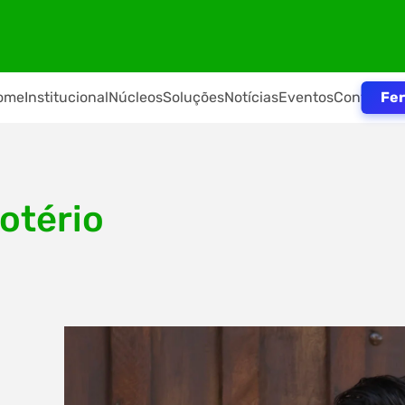
Fer
ome
Institucional
Núcleos
Soluções
Notícias
Eventos
Contato
otério