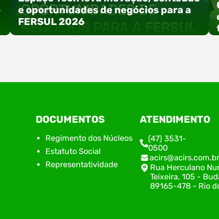
o
e oportunidades de negócios para a
FERSUL 2026
a
A 15ª FERSUL – Feira Multissetorial do Alto Vale
DOCUMENTOS
ATENDIMENTO
do Itajaí acontece nos dias 12, 13 e 14 de agosto
de 2026, no Centro de Eventos Hermann
Regimento dos Núcleos
(47) 3531-
Purnhagen, e contará com uma programação
0500
Estatuto Social
especial voltada à tecnologia, inovação e
acirs@acirs.com.b
empreendedorismo. Durante os três dias de
Representatividade
Rua Herculano Nu
feira, o Espaço Tech será um dos palcos
Teixeira, 105 - Bud
temáticos do…
89165-478 - Rio do