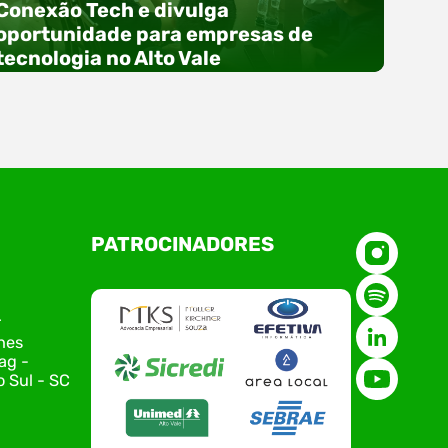
Conexão Tech e divulga
oportunidade para empresas de
tecnologia no Alto Vale
O Polo ACATE-ACIRS, por meio do NIAVI – Núcleo
PATROCINADORES
de Tecnologia da Informação do Alto Vale do
Itajaí, realizou, no dia 21 de julho, o evento
Conexão Tech NIAVI, reunindo empresas de
tecnologia da região para uma noite de
r
networking, conteúdo estratégico e
nes
apresentação de novas iniciativas para o setor.
ag -
O encontro aconteceu em Rio…
 Sul - SC