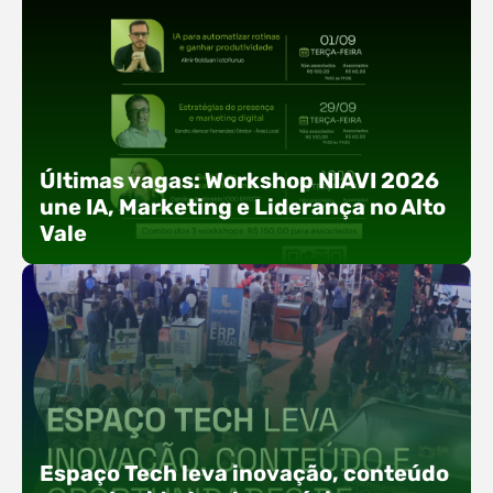
Últimas vagas: Workshop NIAVI 2026
une IA, Marketing e Liderança no Alto
Vale
Com o objetivo de impulsionar a produtividade, a
presença digital e a gestão nas empresas do
Espaço Tech leva inovação, conteúdo
Alto Vale, o Núcleo de Tecnologia da Informação