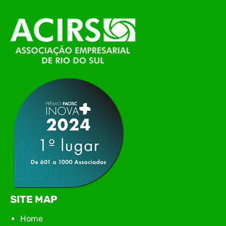
O Polo ACATE-ACIRS, por meio do NIAVI – Núcleo
de Tecnologia da Informação do Alto Vale do
Itajaí, realizou, no dia 21 de julho, o evento
Conexão Tech NIAVI, reunindo empresas de
tecnologia da região para uma noite de
networking, conteúdo estratégico e
apresentação de novas iniciativas para o setor. O
encontro aconteceu em Rio…
SITE MAP
Home