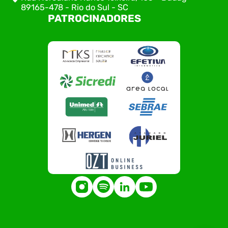
89165-478 - Rio do Sul - SC
PATROCINADORES