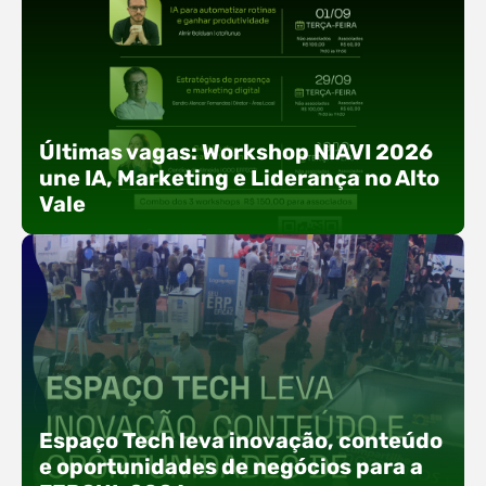
Últimas vagas: Workshop NIAVI 2026
une IA, Marketing e Liderança no Alto
Vale
Com o objetivo de impulsionar a produtividade, a
presença digital e a gestão nas empresas do
Espaço Tech leva inovação, conteúdo
Alto Vale, o Núcleo de Tecnologia da Informação
e oportunidades de negócios para a
(NIAVI), Polo ACATE-ACIRS, realiza a edição