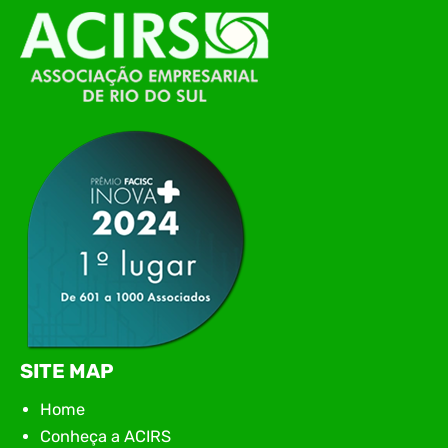
O Polo ACATE-ACIRS, por meio do NIAVI – Núcleo
de Tecnologia da Informação do Alto Vale do
Itajaí, realizou, no dia 21 de julho, o evento
Conexão Tech NIAVI, reunindo empresas de
tecnologia da região para uma noite de
networking, conteúdo estratégico e
apresentação de novas iniciativas para o setor. O
encontro aconteceu em Rio…
SITE MAP
Home
Conheça a ACIRS