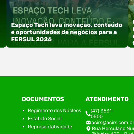
Espaço Tech leva inovação, conteúdo
o
e oportunidades de negócios para a
FERSUL 2026
a
A 15ª FERSUL – Feira Multissetorial do Alto Vale
DOCUMENTOS
ATENDIMENTO
do Itajaí acontece nos dias 12, 13 e 14 de agosto
de 2026, no Centro de Eventos Hermann
Regimento dos Núcleos
(47) 3531-
Purnhagen, e contará com uma programação
0500
Estatuto Social
especial voltada à tecnologia, inovação e
acirs@acirs.com.b
empreendedorismo. Durante os três dias de
Representatividade
Rua Herculano Nu
feira, o Espaço Tech será um dos palcos