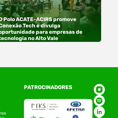
O Polo ACATE-ACIRS promove
Conexão Tech e divulga
oportunidade para empresas de
tecnologia no Alto Vale
O Polo ACATE-ACIRS, por meio do NIAVI – Núcleo
PATROCINADORES
de Tecnologia da Informação do Alto Vale do
Itajaí, realizou, no dia 21 de julho, o evento
Conexão Tech NIAVI, reunindo empresas de
tecnologia da região para uma noite de
r
networking, conteúdo estratégico e
nes
apresentação de novas iniciativas para o setor.