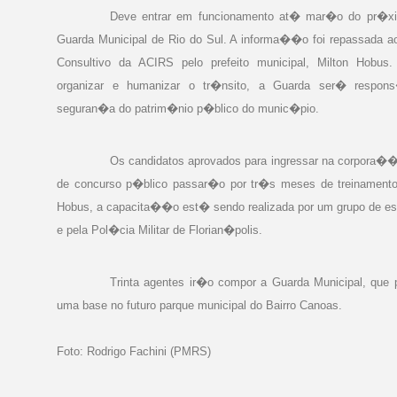
Deve entrar em funcionamento at� mar�o do pr�xi
Guarda Municipal de Rio do Sul. A informa��o foi repassada a
Consultivo da ACIRS pelo prefeito municipal, Milton Hobu
organizar e humanizar o tr�nsito, a Guarda ser� respons
seguran�a do patrim�nio p�blico do munic�pio.
Os candidatos aprovados para ingressar na corpora�
de concurso p�blico passar�o por tr�s meses de treinament
Hobus, a capacita��o est� sendo realizada por um grupo de esp
e pela Pol�cia Militar de Florian�polis.
Trinta agentes ir�o compor a Guarda Municipal, que 
uma base no futuro parque municipal do Bairro Canoas.
Foto: Rodrigo Fachini (PMRS)