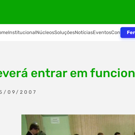
Fer
ome
Institucional
Núcleos
Soluções
Notícias
Eventos
Contato
everá entrar em funcio
5/09/2007