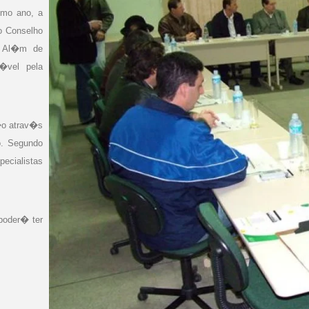
mo ano, a
o Conselho
s. Al�m de
�vel pela
�o atrav�s
o. Segundo
ecialistas
poder� ter