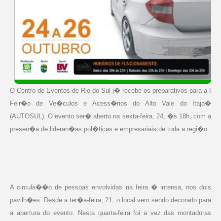
O Centro de Eventos de Rio do Sul j� recebe os preparativos para a I
Feir�o de Ve�culos e Acess�rios do Alto Vale do Itaja�
(AUTOSUL). O evento ser� aberto na sexta-feira, 24, �s 18h, com a
presen�a de lideran�as pol�ticas e empresariais de toda a regi�o.
A circula��o de pessoas envolvidas na feira � intensa, nos dois
pavilh�es. Desde a ter�a-feira, 21, o local vem sendo decorado para
a abertura do evento. Nesta quarta-feira foi a vez das montadoras