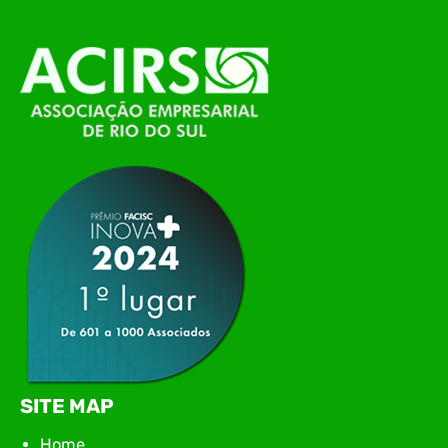
O Polo ACATE-ACIRS, por meio do NIAVI – Núcleo
de Tecnologia da Informação do Alto Vale do
Itajaí, realizou, no dia 21 de julho, o evento
Conexão Tech NIAVI, reunindo empresas de
tecnologia da região para uma noite de
networking, conteúdo estratégico e
apresentação de novas iniciativas para o setor. O
encontro aconteceu em Rio…
SITE MAP
Home