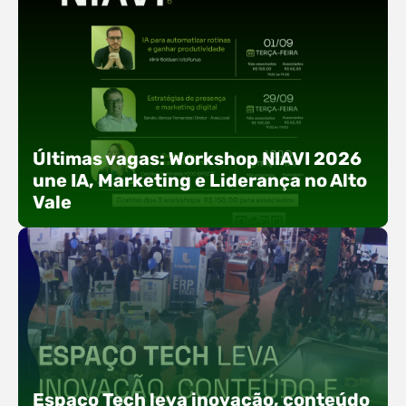
Últimas vagas: Workshop NIAVI 2026
une IA, Marketing e Liderança no Alto
Vale
Com o objetivo de impulsionar a produtividade, a
presença digital e a gestão nas empresas do
Espaço Tech leva inovação, conteúdo