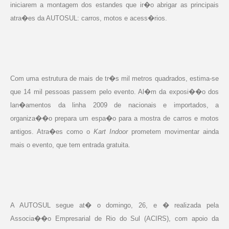
iniciarem a montagem dos estandes que ir�o abrigar as principais
atra�es da AUTOSUL: carros, motos e acess�rios.
Com uma estrutura de mais de tr�s mil metros quadrados, estima-se
que 14 mil pessoas passem pelo evento. Al�m da exposi��o dos
lan�amentos da linha 2009 de nacionais e importados, a
organiza��o prepara um espa�o para a mostra de carros e motos
antigos. Atra�es como o
Kart Indoor
prometem movimentar ainda
mais o evento, que tem entrada gratuita.
A AUTOSUL segue at� o domingo, 26, e � realizada pela
Associa��o Empresarial de Rio do Sul (ACIRS), com apoio da