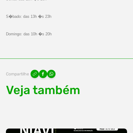
S�bado: das 13h �s 23h
Domingo: das 10h �s 20h
Compartilhe
Veja também