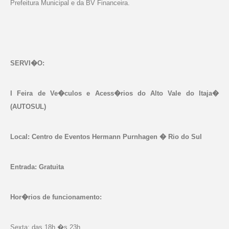
Prefeitura Municipal e da BV Financeira.
SERVI�O:
I Feira de Ve�culos e Acess�rios do Alto Vale do Itaja�
(AUTOSUL)
Local: Centro de Eventos Hermann Purnhagen � Rio do Sul
Entrada: Gratuita
Hor�rios de funcionamento:
Sexta: das 18h �s 23h