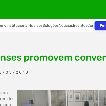
Fer
ome
Institucional
Núcleos
Soluções
Notícias
Eventos
Contato
ulenses promovem conve
8/05/2018
para
recidos
vo que