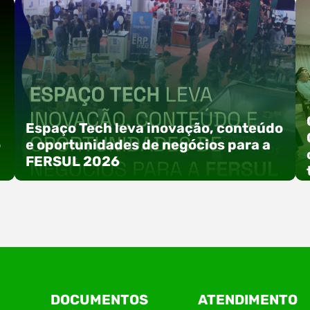
Espaço Tech leva inovação, conteúdo
o
e oportunidades de negócios para a
FERSUL 2026
a
A 15ª FERSUL – Feira Multissetorial do Alto Vale
DOCUMENTOS
ATENDIMENTO
do Itajaí acontece nos dias 12, 13 e 14 de agosto