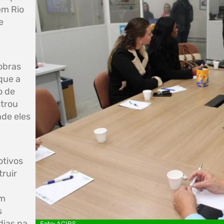
em Rio
e
obras
que a
o de
strou
de eles
otivos
ruir
um
s
dias na
Foto: ACIRS