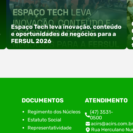
Espaço Tech leva inovação, conteúdo
o
e oportunidades de negócios para a
FERSUL 2026
a
A 15ª FERSUL – Feira Multissetorial do Alto Vale
DOCUMENTOS
ATENDIMENTO
do Itajaí acontece nos dias 12, 13 e 14 de agosto
de 2026, no Centro de Eventos Hermann
Regimento dos Núcleos
(47) 3531-
Purnhagen, e contará com uma programação
0500
Estatuto Social
especial voltada à tecnologia, inovação e
acirs@acirs.com.b
empreendedorismo. Durante os três dias de
Representatividade
Rua Herculano Nu
feira, o Espaço Tech será um dos palcos