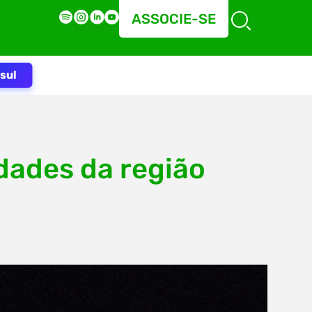
ASSOCIE-SE
sul
ades da região