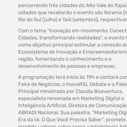
percorrendo três cidades do Alto Vale do Itajaí
cidades que receberão o evento são Ibirama (m
Rio do Sul (julho) e Taió (setembro), respectiv
Com o tema “Inovação em movimento: Conec
Cidades, transformando realidades”, o evento
como objetivo principal estimular a conexão d
Ecossistema de Inovação e Empreendedorism
região, fomentando o conhecimento e o
desenvolvimento de pessoas e empresas.
A programação terá início às 19h e contará c
Feira de Negócios, o InovaRSL Debate e a Pale
Principal ministrada por Claudia Boaventura,
especialista renomada em Marketing Digital e
Inteligência Artificial, Diretora de Comunicaçã
ABRADI Nacional. Sua palestra, “Marketing Digi
Era da IA: O Que Você Precisa Saber”, promete 
insights valiosos sobre como a Inteligência Arti