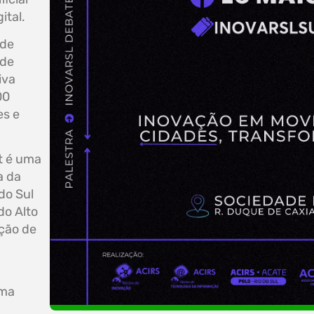
ital.
 de
 de
iva
00
es e
t é uma
a da
do Sul
do Alto
ição de
ama