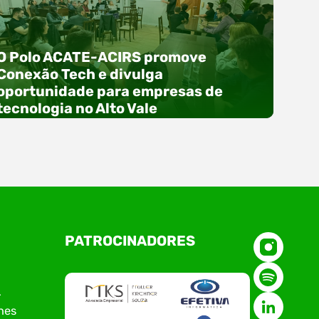
O Polo ACATE-ACIRS promove
Conexão Tech e divulga
oportunidade para empresas de
tecnologia no Alto Vale
O Polo ACATE-ACIRS, por meio do NIAVI – Núcleo
PATROCINADORES
de Tecnologia da Informação do Alto Vale do
Itajaí, realizou, no dia 21 de julho, o evento
Conexão Tech NIAVI, reunindo empresas de
tecnologia da região para uma noite de
r
networking, conteúdo estratégico e
nes
apresentação de novas iniciativas para o setor.