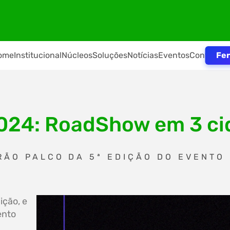
Fer
ome
Institucional
Núcleos
Soluções
Notícias
Eventos
Contato
24: RoadShow em 3 cid
ERÃO PALCO DA 5ª EDIÇÃO DO EVENTO
ição, e
ento