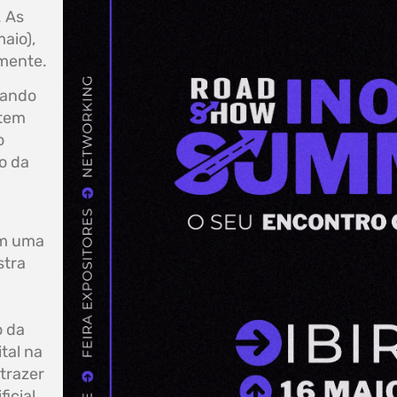
. As
aio),
amente.
tando
 tem
o
o da
om uma
stra
o da
tal na
trazer
ficial