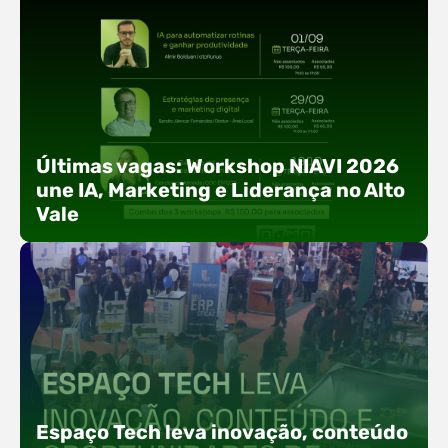
Últimas vagas: Workshop NIAVI 2026
une IA, Marketing e Liderança no Alto
Vale
Com o objetivo de impulsionar a produtividade, a
presença digital e a gestão nas empresas do
Espaço Tech leva inovação, conteúdo
Alto Vale, o Núcleo de Tecnologia da Informação