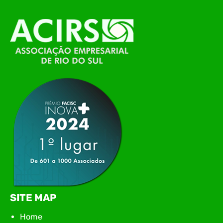
O Polo ACATE-ACIRS, por meio do NIAVI – Núcleo
de Tecnologia da Informação do Alto Vale do
Itajaí, realizou, no dia 21 de julho, o evento
Conexão Tech NIAVI, reunindo empresas de
tecnologia da região para uma noite de
networking, conteúdo estratégico e
apresentação de novas iniciativas para o setor. O
encontro aconteceu em Rio…
SITE MAP
Home