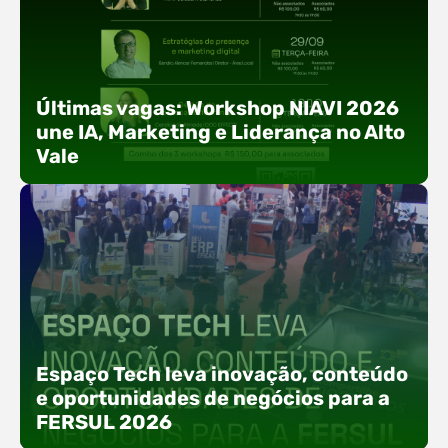
Últimas vagas: Workshop NIAVI 2026
une IA, Marketing e Liderança no Alto
Vale
Com o objetivo de impulsionar a produtividade, a
presença digital e a gestão nas empresas do
Espaço Tech leva inovação, conteúdo
Alto Vale, o Núcleo de Tecnologia da Informação
e oportunidades de negócios para a
(NIAVI), Polo ACATE-ACIRS, realiza a edição
FERSUL 2026
2026 do Workshop NIAVI. O evento foi
estruturado em uma trilha estratégica dividida