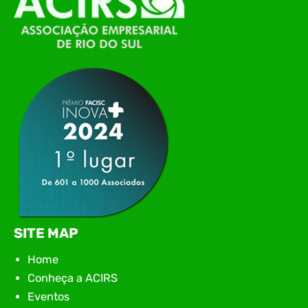
de Tecnologia da Informação do Alto Vale do
Itajaí, realizou, no dia 21 de julho, o evento
Conexão Tech NIAVI, reunindo empresas de
tecnologia da região para uma noite de
networking, conteúdo estratégico e
apresentação de novas iniciativas para o setor. O
encontro aconteceu em Rio…
SITE MAP
Home
Conheça a ACIRS
Eventos