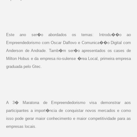
Este ano ser�o abordados os temas: Introdu��o ao
Empreendedorismo com Oscar Dalfovo e Comunica��o Digital com
Anderson de Andrade. Tamb�m ser�o apresentados os cases de
Milton Hobus e da empresa rio-sulense �rea Local, primeira empresa
graduada pelo Gtec.
A 3� Maratona de Empreendedorismo visa demonstrar aos
participantes a import�ncia de conquistar novos mercados e como
isso pode gerar maior conhecimento e maior competitividade para as
empresas locais.