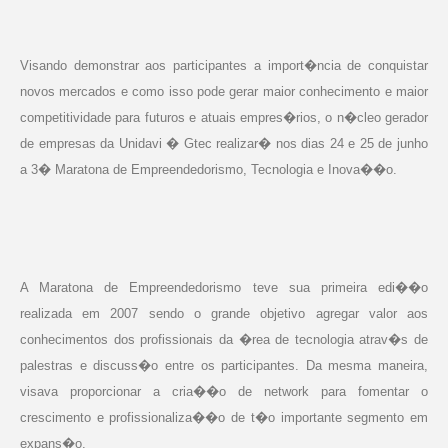
Visando demonstrar aos participantes a import�ncia de conquistar
novos mercados e como isso pode gerar maior conhecimento e maior
competitividade para futuros e atuais empres�rios, o n�cleo gerador
de empresas da Unidavi � Gtec realizar� nos dias 24 e 25 de junho
a 3� Maratona de Empreendedorismo, Tecnologia e Inova��o.
A Maratona de Empreendedorismo teve sua primeira edi��o
realizada em 2007 sendo o grande objetivo agregar valor aos
conhecimentos dos profissionais da �rea de tecnologia atrav�s de
palestras e discuss�o entre os participantes. Da mesma maneira,
visava proporcionar a cria��o de network para fomentar o
crescimento e profissionaliza��o de t�o importante segmento em
expans�o.