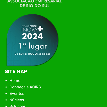
Conexão Tech NIAVI, reunindo empresas de
tecnologia da região para uma noite de
networking, conteúdo estratégico e
apresentação de novas iniciativas para o setor. O
encontro aconteceu em Rio…
SITE MAP
Home
Conheça a ACIRS
Eventos
Núcleos
Soluções