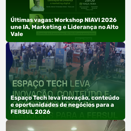
Últimas vagas: Workshop NIAVI 2026
une IA, Marketing e Liderança no Alto
Vale
Com o objetivo de impulsionar a produtividade, a
presença digital e a gestão nas empresas do
Espaço Tech leva inovação, conteúdo
Alto Vale, o Núcleo de Tecnologia da Informação
e oportunidades de negócios para a
(NIAVI), Polo ACATE-ACIRS, realiza a edição
FERSUL 2026
2026 do Workshop NIAVI. O evento foi
estruturado em uma trilha estratégica dividida
em três encontros práticos ao longo dos meses
de setembro e outubro,…