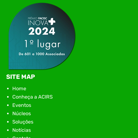
apresentação de novas iniciativas para o setor. O
encontro aconteceu em Rio…
SITE MAP
Home
Conheça a ACIRS
Eventos
Núcleos
Soluções
Notícias