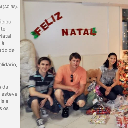
l (ACIRS).
iciou
te,
Natal
 à
ado de
lidário,
s da
 esteve
is e
s os