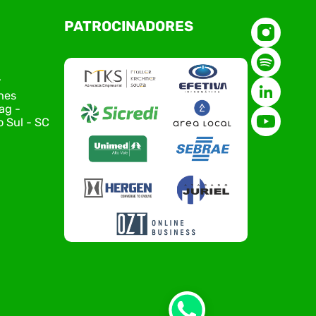
O Polo ACATE-ACIRS, por meio do NIAVI – Núcleo
PATROCINADORES
de Tecnologia da Informação do Alto Vale do
Itajaí, realizou, no dia 21 de julho, o evento
Conexão Tech NIAVI, reunindo empresas de
tecnologia da região para uma noite de
r
networking, conteúdo estratégico e
nes
apresentação de novas iniciativas para o setor.
ag -
O encontro aconteceu em Rio…
 Sul - SC