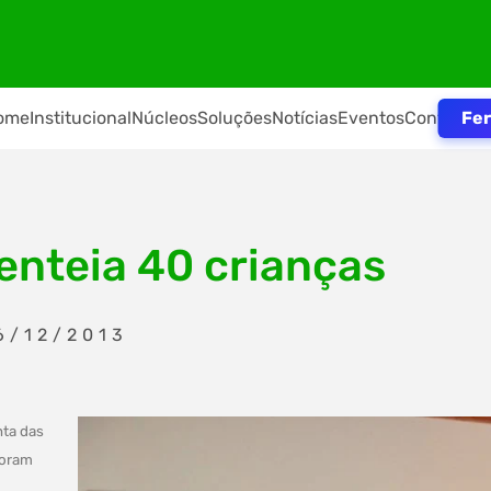
Fer
ome
Institucional
Núcleos
Soluções
Notícias
Eventos
Contato
senteia 40 crianças
6/12/2013
nta das
foram