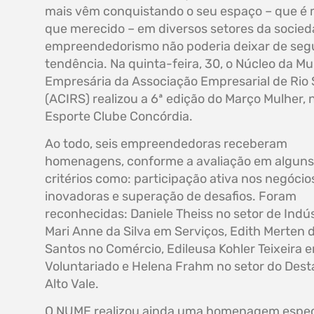
mais vêm conquistando o seu espaço – que é 
que merecido – em diversos setores da socied
empreendedorismo não poderia deixar de segu
tendência. Na quinta-feira, 30, o Núcleo da Mu
Empresária da Associação Empresarial de Rio 
(ACIRS) realizou a 6ª edição do Março Mulher, 
Esporte Clube Concórdia.
Ao todo, seis empreendedoras receberam
homenagens, conforme a avaliação em alguns
critérios como: participação ativa nos negócios
inovadoras e superação de desafios. Foram
reconhecidas: Daniele Theiss no setor de Indús
Mari Anne da Silva em Serviços, Edith Merten 
Santos no Comércio, Edileusa Kohler Teixeira 
Voluntariado e Helena Frahm no setor do Des
Alto Vale.
O NUME realizou ainda uma homenagem espec