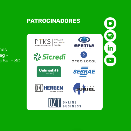
O Polo ACATE-ACIRS, por meio do NIAVI – Núcleo
PATROCINADORES
de Tecnologia da Informação do Alto Vale do
Itajaí, realizou, no dia 21 de julho, o evento
Conexão Tech NIAVI, reunindo empresas de
tecnologia da região para uma noite de
r
networking, conteúdo estratégico e
nes
apresentação de novas iniciativas para o setor.
ag -
O encontro aconteceu em Rio…
 Sul - SC