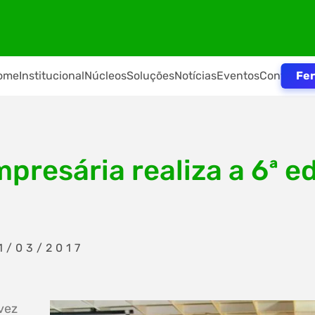
Fer
ome
Institucional
Núcleos
Soluções
Notícias
Eventos
Contato
presária realiza a 6ª e
1/03/2017
vez