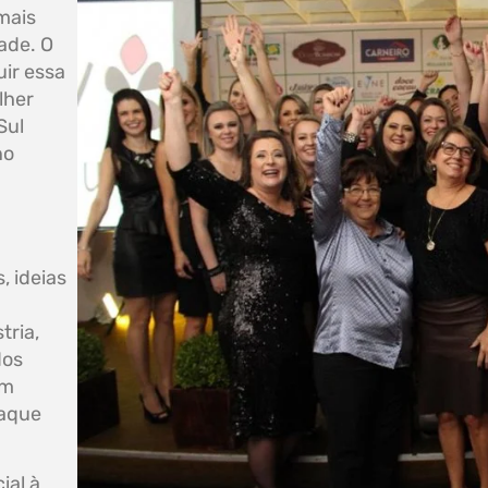
mais
ade. O
ir essa
lher
Sul
no
, ideias
tria,
dos
em
taque
ial à