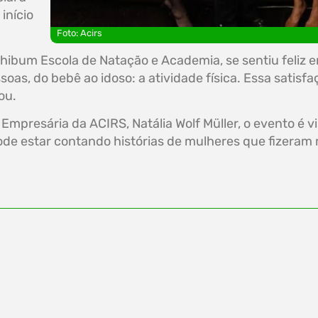
início
Foto: Acirs
hibum Escola de Natação e Academia, se sentiu feliz e
ssoas, do bebê ao idoso: a atividade física. Essa sati
ou.
mpresária da ACIRS, Natália Wolf Müller, o evento é v
pode estar contando histórias de mulheres que fizeram