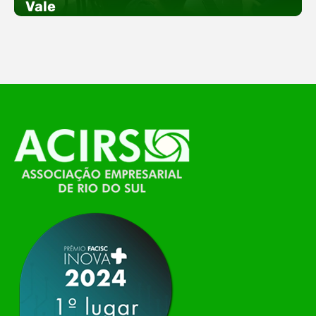
Vale
empreendedorismo. Durante os três dias de
feira, o Espaço Tech será um dos palcos
temáticos do…
O Polo ACATE-ACIRS, por meio do NIAVI – Núcleo
de Tecnologia da Informação do Alto Vale do
Itajaí, realizou, no dia 21 de julho, o evento
Conexão Tech NIAVI, reunindo empresas de
tecnologia da região para uma noite de
networking, conteúdo estratégico e
apresentação de novas iniciativas para o setor. O
encontro aconteceu em Rio…