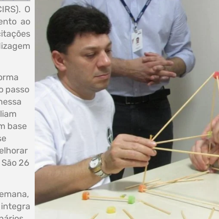
IRS). O
ento ao
itações
dizagem
forma
ro passo
anessa
aliam
om base
se
elhorar
. São 26
semana,
 integra
nários