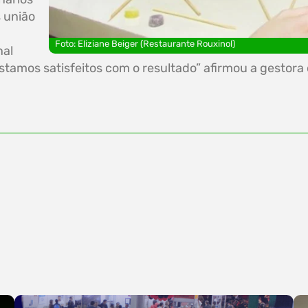
 união
Foto: Eliziane Beiger (Restaurante Rouxinol)
nal
Estamos satisfeitos com o resultado” afirmou a gestora