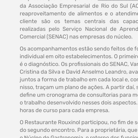
da Associação Empresarial de Rio do Sul (AC
reaproveitamento de alimentos e o atendim
cliente são os temas centrais das capac
realizadas pelo Serviço Nacional de Apren
Comercial (SENAC) nas empresas do núcleo.
Os acompanhamentos estão sendo feitos de 
individual em oito estabelecimentos. O primei
é o diagnóstico. Os profissionais do SENAC, V
Cristina da Silva e David Anselmo Leandro, av
juntos a forma de trabalho em cada local e, c
nisso, traçam um plano de ações. A partir daí, 
define um cronograma de consultorias para m
o trabalho desenvolvido nesses dois aspectos
horas de curso para cada empresa.
O Restaurante Rouxinol participou, no fim de 
do segundo encontro. Para a proprietária, que
o Núcleo de Gastronomia, o retorno dos funcio