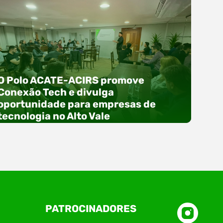
O Polo ACATE-ACIRS promove
Conexão Tech e divulga
oportunidade para empresas de
tecnologia no Alto Vale
O Polo ACATE-ACIRS, por meio do NIAVI – Núcleo
PATROCINADORES
de Tecnologia da Informação do Alto Vale do