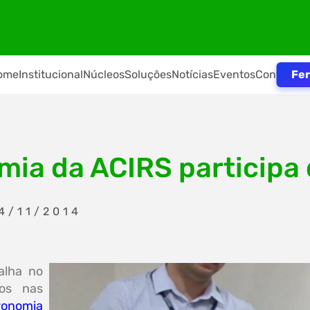
Fer
ome
Institucional
Núcleos
Soluções
Notícias
Eventos
Contato
mia da ACIRS participa
4/11/2014
alha no
dos nas
ronomia