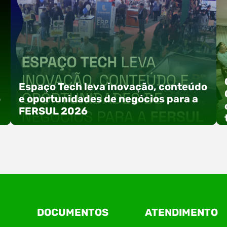
Espaço Tech leva inovação, conteúdo
o
e oportunidades de negócios para a
FERSUL 2026
a
A 15ª FERSUL – Feira Multissetorial do Alto Vale
DOCUMENTOS
ATENDIMENTO
do Itajaí acontece nos dias 12, 13 e 14 de agosto