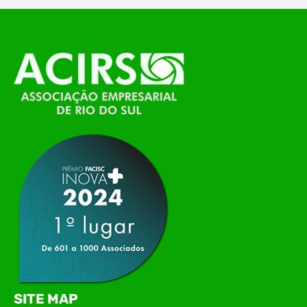
O Polo ACATE-ACIRS, por meio do NIAVI – Núcleo
de Tecnologia da Informação do Alto Vale do
Itajaí, realizou, no dia 21 de julho, o evento
Conexão Tech NIAVI, reunindo empresas de
tecnologia da região para uma noite de
networking, conteúdo estratégico e
apresentação de novas iniciativas para o setor. O
encontro aconteceu em Rio…
SITE MAP