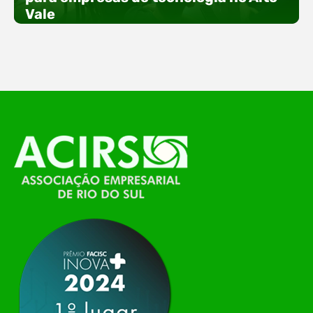
especial voltada à tecnologia, inovação e
Vale
empreendedorismo. Durante os três dias de
feira, o Espaço Tech será um dos palcos
temáticos do…
O Polo ACATE-ACIRS, por meio do NIAVI – Núcleo
de Tecnologia da Informação do Alto Vale do
Itajaí, realizou, no dia 21 de julho, o evento
Conexão Tech NIAVI, reunindo empresas de
tecnologia da região para uma noite de
networking, conteúdo estratégico e
apresentação de novas iniciativas para o setor. O
encontro aconteceu em Rio…