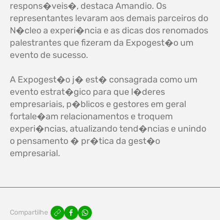
respons�veis�, destaca Amandio. Os
representantes levaram aos demais parceiros do
N�cleo a experi�ncia e as dicas dos renomados
palestrantes que fizeram da Expogest�o um
evento de sucesso.
A Expogest�o j� est� consagrada como um
evento estrat�gico para que l�deres
empresariais, p�blicos e gestores em geral
fortale�am relacionamentos e troquem
experi�ncias, atualizando tend�ncias e unindo
o pensamento � pr�tica da gest�o
empresarial.
Compartilhe