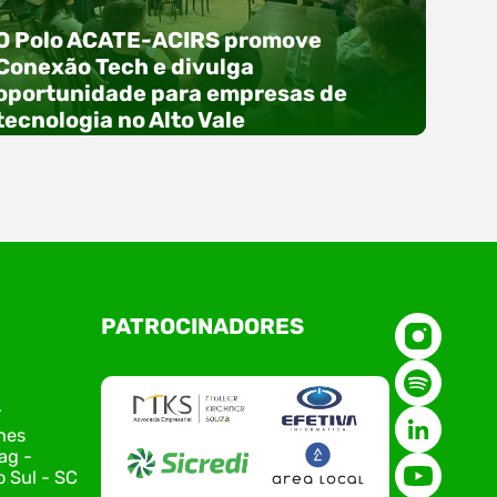
O Polo ACATE-ACIRS promove
Conexão Tech e divulga
oportunidade para empresas de
tecnologia no Alto Vale
O Polo ACATE-ACIRS, por meio do NIAVI – Núcleo
PATROCINADORES
de Tecnologia da Informação do Alto Vale do
Itajaí, realizou, no dia 21 de julho, o evento
Conexão Tech NIAVI, reunindo empresas de
tecnologia da região para uma noite de
r
networking, conteúdo estratégico e
nes
apresentação de novas iniciativas para o setor.
ag -
O encontro aconteceu em Rio…
 Sul - SC