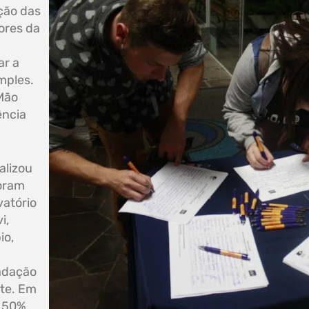
ação das
ores da
ar a
mples.
Mão
ência
alizou
Foram
vatório
i,
io,
adação
nte. Em
r 50%