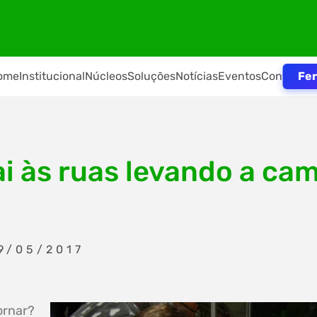
Fer
ome
Institucional
Núcleos
Soluções
Notícias
Eventos
Contato
ai às ruas levando a c
9/05/2017
ornar?