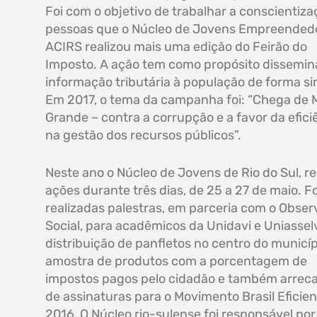
Foi com o objetivo de trabalhar a conscientiz
pessoas que o Núcleo de Jovens Empreended
ACIRS realizou mais uma edição do Feirão do
Imposto. A ação tem como propósito dissemin
informação tributária à população de forma si
Em 2017, o tema da campanha foi: “Chega de 
Grande – contra a corrupção e a favor da efici
na gestão dos recursos públicos”.
Neste ano o Núcleo de Jovens de Rio do Sul, re
ações durante três dias, de 25 a 27 de maio. 
realizadas palestras, em parceria com o Obser
Social, para acadêmicos da Unidavi e Uniasselv
distribuição de panfletos no centro do municíp
amostra de produtos com a porcentagem de
impostos pagos pelo cidadão e também arrec
de assinaturas para o Movimento Brasil Eficie
2016, O Núcleo rio-sulense foi responsável po