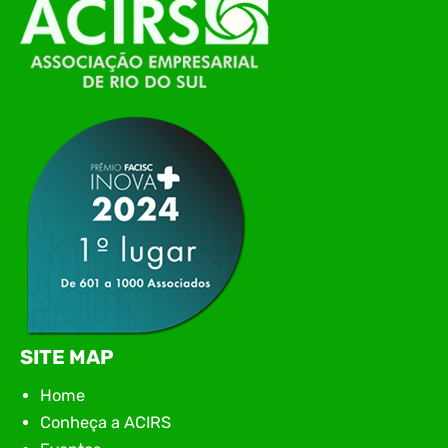
O Polo ACATE-ACIRS, por meio do NIAVI – Núcleo
de Tecnologia da Informação do Alto Vale do
Itajaí, realizou, no dia 21 de julho, o evento
Conexão Tech NIAVI, reunindo empresas de
tecnologia da região para uma noite de
networking, conteúdo estratégico e
apresentação de novas iniciativas para o setor. O
encontro aconteceu em Rio…
SITE MAP
Home
Conheça a ACIRS