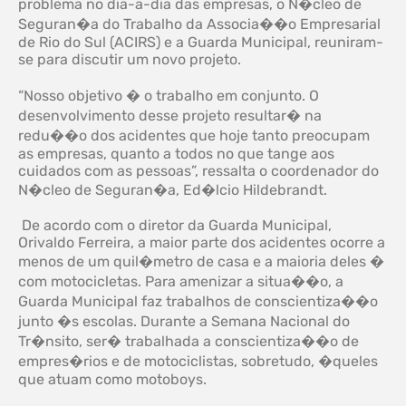
problema no dia-a-dia das empresas, o N�cleo de
Seguran�a do Trabalho da Associa��o Empresarial
de Rio do Sul (ACIRS) e a Guarda Municipal, reuniram-
se para discutir um novo projeto.
“Nosso objetivo � o trabalho em conjunto. O
desenvolvimento desse projeto resultar� na
redu��o dos acidentes que hoje tanto preocupam
as empresas, quanto a todos no que tange aos
cuidados com as pessoas”, ressalta o coordenador do
N�cleo de Seguran�a, Ed�lcio Hildebrandt.
De acordo com o diretor da Guarda Municipal,
Orivaldo Ferreira, a maior parte dos acidentes ocorre a
menos de um quil�metro de casa e a maioria deles �
com motocicletas. Para amenizar a situa��o, a
Guarda Municipal faz trabalhos de conscientiza��o
junto �s escolas. Durante a Semana Nacional do
Tr�nsito, ser� trabalhada a conscientiza��o de
empres�rios e de motociclistas, sobretudo, �queles
que atuam como motoboys.