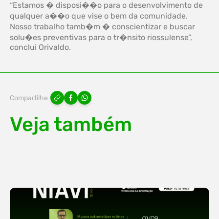
“Estamos � disposi��o para o desenvolvimento de
qualquer a��o que vise o bem da comunidade.
Nosso trabalho tamb�m � conscientizar e buscar
solu�es preventivas para o tr�nsito riossulense”,
conclui Orivaldo.
Compartilhe
Veja também