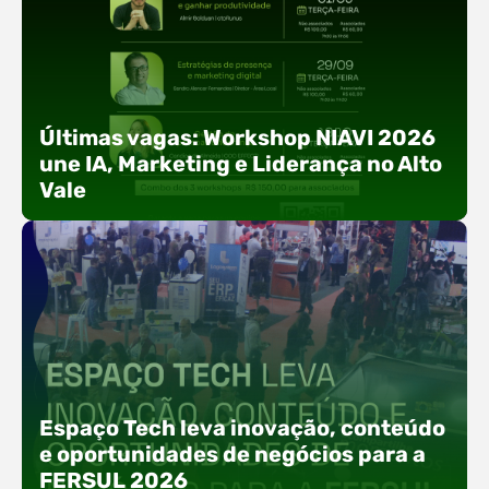
Últimas vagas: Workshop NIAVI 2026
une IA, Marketing e Liderança no Alto
Vale
Com o objetivo de impulsionar a produtividade, a
presença digital e a gestão nas empresas do
Espaço Tech leva inovação, conteúdo
Alto Vale, o Núcleo de Tecnologia da Informação
e oportunidades de negócios para a
(NIAVI), Polo ACATE-ACIRS, realiza a edição
FERSUL 2026
2026 do Workshop NIAVI. O evento foi