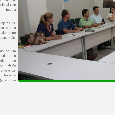
sionais de
e leitos na
rojetos de
ada para a
aior porte
rancadão,
inda de um
 turismo na
stico, que
tável. �Me
ismo e dar
o trabalho
�, afirmou