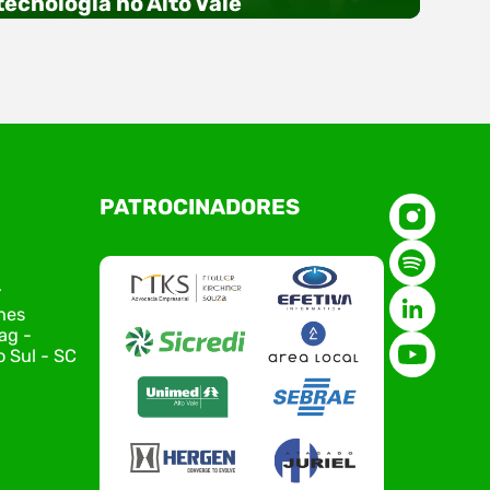
tecnologia no Alto Vale
O Polo ACATE-ACIRS, por meio do NIAVI – Núcleo
PATROCINADORES
de Tecnologia da Informação do Alto Vale do
Itajaí, realizou, no dia 21 de julho, o evento
Conexão Tech NIAVI, reunindo empresas de
tecnologia da região para uma noite de
r
networking, conteúdo estratégico e
nes
apresentação de novas iniciativas para o setor.
ag -
O encontro aconteceu em Rio…
 Sul - SC