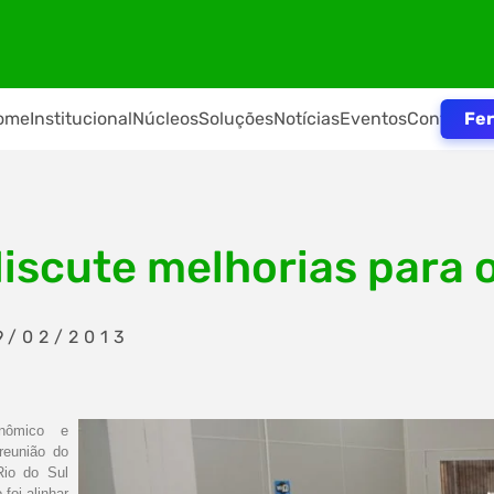
Fer
ome
Institucional
Núcleos
Soluções
Notícias
Eventos
Contato
iscute melhorias para o
9/02/2013
onômico e
reunião do
Rio do Sul
foi alinhar