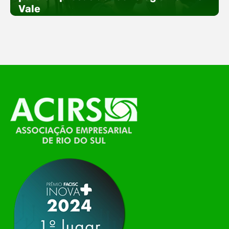
especial voltada à tecnologia, inovação e
Vale
empreendedorismo. Durante os três dias de
feira, o Espaço Tech será um dos palcos
temáticos do…
O Polo ACATE-ACIRS, por meio do NIAVI – Núcleo
de Tecnologia da Informação do Alto Vale do
Itajaí, realizou, no dia 21 de julho, o evento
Conexão Tech NIAVI, reunindo empresas de
tecnologia da região para uma noite de
networking, conteúdo estratégico e
apresentação de novas iniciativas para o setor. O
encontro aconteceu em Rio…