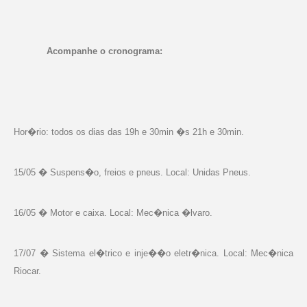
Acompanhe o cronograma:
Hor�rio: todos os dias das 19h e 30min �s 21h e 30min.
15/05 � Suspens�o, freios e pneus. Local: Unidas Pneus.
16/05 � Motor e caixa. Local: Mec�nica �lvaro.
17/07 � Sistema el�trico e inje��o eletr�nica. Local: Mec�nica
Riocar.