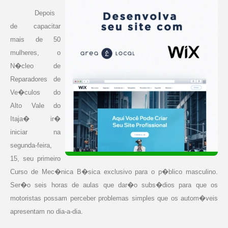
Depois
de capacitar
mais de 50
mulheres, o
N�cleo de
Reparadores de
Ve�culos do
Alto Vale do
Itaja� ir�
iniciar na
segunda-feira,
15, seu primeiro
Curso de Mec�nica B�sica exclusivo para o p�blico masculino.
Ser�o seis horas de aulas que dar�o subs�dios para que os
motoristas possam perceber problemas simples que os autom�veis
apresentam no dia-a-dia.