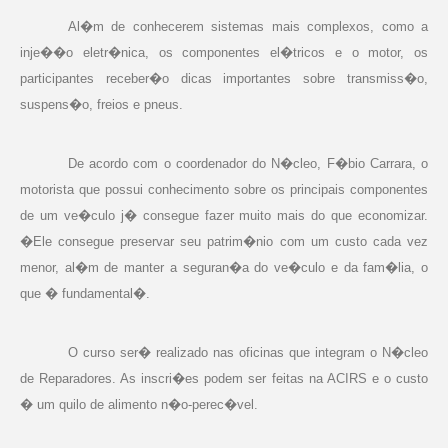
Al�m de conhecerem sistemas mais complexos, como a
inje��o eletr�nica, os componentes el�tricos e o motor, os
participantes receber�o dicas importantes sobre transmiss�o,
suspens�o, freios e pneus.
De acordo com o coordenador do N�cleo, F�bio Carrara, o
motorista que possui conhecimento sobre os principais componentes
de um ve�culo j� consegue fazer muito mais do que economizar.
�Ele consegue preservar seu patrim�nio com um custo cada vez
menor, al�m de manter a seguran�a do ve�culo e da fam�lia, o
que � fundamental�.
O curso ser� realizado nas oficinas que integram o N�cleo
de Reparadores. As inscri�es podem ser feitas na ACIRS e o custo
� um quilo de alimento n�o-perec�vel.