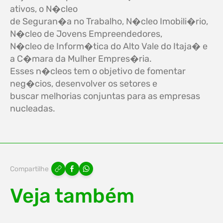
ativos, o N�cleo
de Seguran�a no Trabalho, N�cleo Imobili�rio,
N�cleo de Jovens Empreendedores,
N�cleo de Inform�tica do Alto Vale do Itaja� e
a C�mara da Mulher Empres�ria.
Esses n�cleos tem o objetivo de fomentar
neg�cios, desenvolver os setores e
buscar melhorias conjuntas para as empresas
nucleadas.
Compartilhe
Veja também