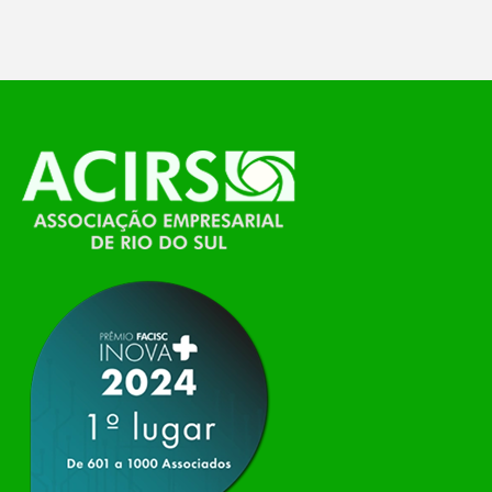
temáticos do…
O Polo ACATE-ACIRS, por meio do NIAVI – Núcleo
de Tecnologia da Informação do Alto Vale do
Itajaí, realizou, no dia 21 de julho, o evento
Conexão Tech NIAVI, reunindo empresas de
tecnologia da região para uma noite de
networking, conteúdo estratégico e
apresentação de novas iniciativas para o setor. O
encontro aconteceu em Rio…