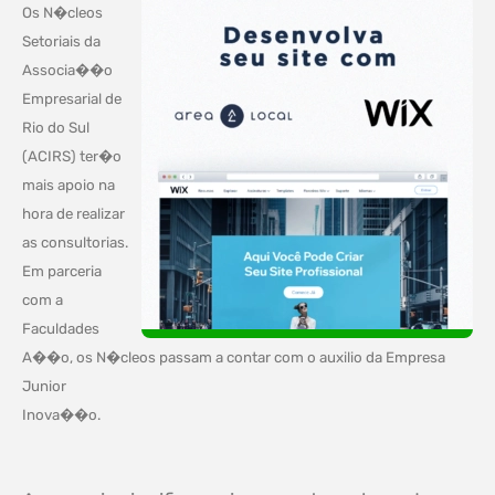
Os N�cleos
Setoriais da
Associa��o
Empresarial de
Rio do Sul
(ACIRS) ter�o
mais apoio na
hora de realizar
as consultorias.
Em parceria
com a
Faculdades
A��o, os N�cleos passam a contar com o auxilio da Empresa
Junior
Inova��o.