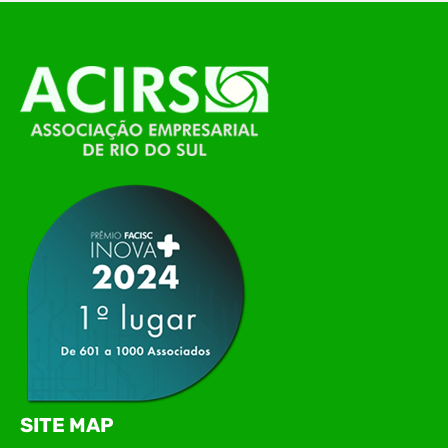
O Polo ACATE-ACIRS, por meio do NIAVI – Núcleo
de Tecnologia da Informação do Alto Vale do
Itajaí, realizou, no dia 21 de julho, o evento
Conexão Tech NIAVI, reunindo empresas de
tecnologia da região para uma noite de
networking, conteúdo estratégico e
apresentação de novas iniciativas para o setor. O
encontro aconteceu em Rio…
SITE MAP