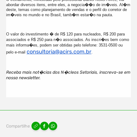
abordar diversos itens, entre eles, a negocia��o de im�veis. Al�m
deste, temas como planejamento de vendas e o perfil do corretor de
im�veis no mundo e no Brasil, tamb�m estar�o na pauta.
O valor do investimento � de R$ 120 para nucleados, R$ 200 para
associados e R$ 250 para n�o associados. As inscri�es bem como
mais informa�es, podem ser obtidas pelo telefone: 3531-0500 ou
consultoria@acirs.com
.
br
pelo e-mail
.
Receba mais not�cias dos N�cleos Setoriais, inscreva-se em
nossa newsletter.
Compartilhe