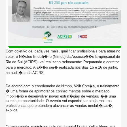
Com objetivo de, cada vez mais, qualificar profissionais para atuar no
setor, o N�cleo Imobili�rio (Nimob) da Associa��o Empresarial de
Rio do Sul (ACIRS), vai realizar o treinamento: Preparando o corretor
para o mercado. A a��o ser� realizada nos dias 15 e 16 de junho,
no audit�rio da ACIRS.
De acordo com o coordenador do Nimob, Volir Corr�a, o treinamento
� uma forma de aprimorar os conhecimentos sobre o mercado
imobili�rio e desenvolver novas estrat�gias de vendas. �� uma
excelente oportunidade. O evento vai especializar ainda mais os
profissionais que pretendem alavancar as vendas imobili�rias�,
explica.
O treinamento, ministrado pelo profissional Daniel Keller Alves, vai