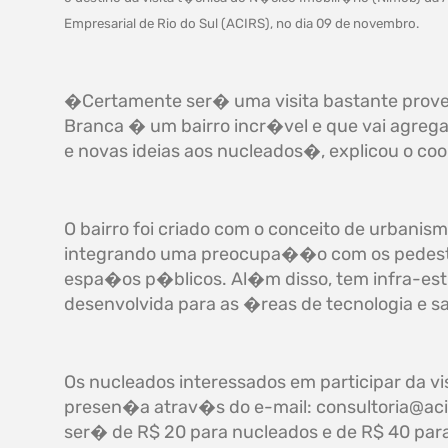
Empresarial de Rio do Sul (ACIRS), no dia 09 de novembro.
�Certamente ser� uma visita bastante prove
Branca � um bairro incr�vel e que vai agrega
e novas ideias aos nucleados�, explicou o co
O bairro foi criado com o conceito de urbanis
integrando uma preocupa��o com os pedestr
espa�os p�blicos. Al�m disso, tem infra-est
desenvolvida para as �reas de tecnologia e 
Os nucleados interessados em participar da v
presen�a atrav�s do e-mail:
consultoria@aci
ser� de R$ 20 para nucleados e de R$ 40 para