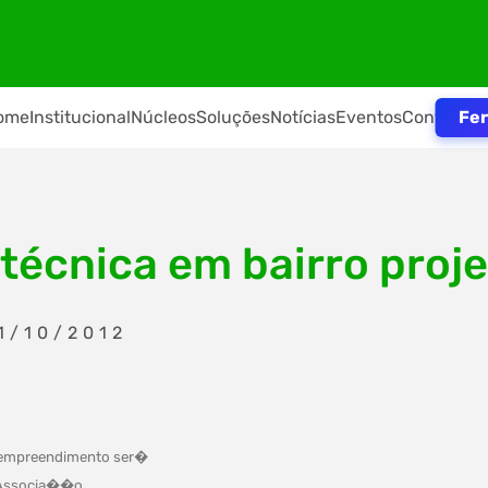
Fer
ome
Institucional
Núcleos
Soluções
Notícias
Eventos
Contato
 técnica em bairro proj
1/10/2012
O empreendimento ser�
a Associa��o