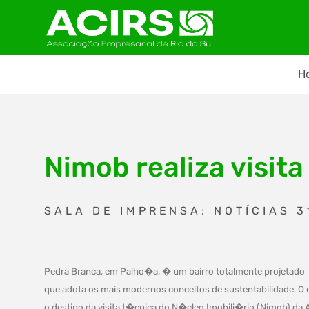
H
Nimob realiza visita
SALA DE IMPRENSA: NOTÍCIAS 3
Pedra Branca, em Palho�a, � um bairro totalmente projetado
que adota os mais modernos conceitos de sustentabilidade. 
o destino da visita t�cnica do N�cleo Imobili�rio (Nimob) d