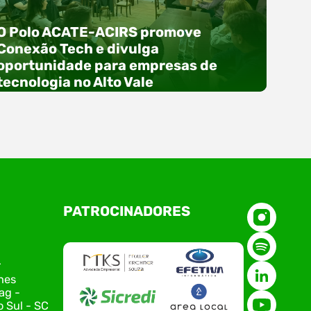
O Polo ACATE-ACIRS promove
Conexão Tech e divulga
oportunidade para empresas de
tecnologia no Alto Vale
O Polo ACATE-ACIRS, por meio do NIAVI – Núcleo
PATROCINADORES
de Tecnologia da Informação do Alto Vale do
Itajaí, realizou, no dia 21 de julho, o evento
Conexão Tech NIAVI, reunindo empresas de
tecnologia da região para uma noite de
r
networking, conteúdo estratégico e
nes
apresentação de novas iniciativas para o setor.
ag -
O encontro aconteceu em Rio…
 Sul - SC