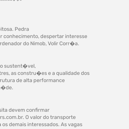
itosa. Pedra
r conhecimento, despertar interesse
ordenador do Nimob, Volir Corr�a.
mo sustent�vel,
es, as constru�es e a qualidade dos
rutura de alta performance
sa�de.
isita devem confirmar
rs.com.br
. O valor do transporte
 os demais interessados. As vagas