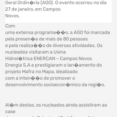
Geral Ordin�ria (AGO). O evento ocorreu no dia
27 de janeiro, em Campos
Novos.
Com
uma extensa programa��o, a AGO foi marcada
pela presen�a de mais de 80 pessoas
e pela realiza��o de diversas atividades. Os
nucleados visitaram a Usina
Hidrel�trica
ENERCAN – Campos Novos
Energia S.A e prestigiaram o lan�amento do
projeto Mafra no Mapa, idealizado
com a inten��o de promover o
desenvolvimento socioecon�mico da regi�o.
Al�m destas, os nucleados ainda assistiram ao
case