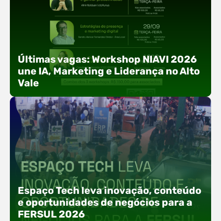
Últimas vagas: Workshop NIAVI 2026
une IA, Marketing e Liderança no Alto
Vale
Com o objetivo de impulsionar a produtividade, a
presença digital e a gestão nas empresas do
Espaço Tech leva inovação, conteúdo
Alto Vale, o Núcleo de Tecnologia da Informação
e oportunidades de negócios para a
(NIAVI), Polo ACATE-ACIRS, realiza a edição
FERSUL 2026
2026 do Workshop NIAVI. O evento foi