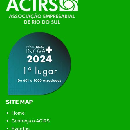
de Tecnologia da Informação do Alto Vale do
Itajaí, realizou, no dia 21 de julho, o evento
Conexão Tech NIAVI, reunindo empresas de
tecnologia da região para uma noite de
networking, conteúdo estratégico e
apresentação de novas iniciativas para o setor. O
encontro aconteceu em Rio…
SITE MAP
Home
Conheça a ACIRS
Eventos