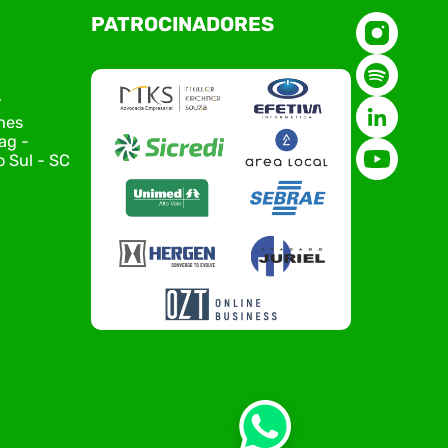
O Polo ACATE-ACIRS, por meio do NIAVI – Núcleo
PATROCINADORES
de Tecnologia da Informação do Alto Vale do
Itajaí, realizou, no dia 21 de julho, o evento
Conexão Tech NIAVI, reunindo empresas de
tecnologia da região para uma noite de
r
networking, conteúdo estratégico e
nes
apresentação de novas iniciativas para o setor.
ag -
O encontro aconteceu em Rio…
 Sul - SC