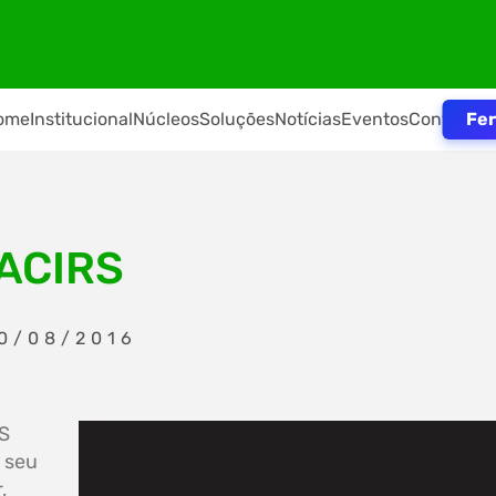
Fer
ome
Institucional
Núcleos
Soluções
Notícias
Eventos
Contato
ACIRS
30/08/2016
RS
 seu
,