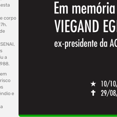
nesta
de corpo
17h.
 de
 SENAI,
os
iu a
1988.
 em
risco
os
êndio e
da