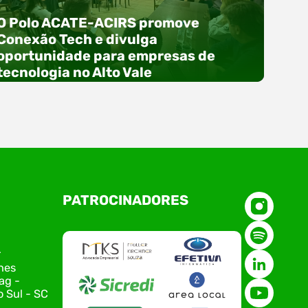
O Polo ACATE-ACIRS promove
Conexão Tech e divulga
oportunidade para empresas de
tecnologia no Alto Vale
O Polo ACATE-ACIRS, por meio do NIAVI – Núcleo
PATROCINADORES
de Tecnologia da Informação do Alto Vale do
Itajaí, realizou, no dia 21 de julho, o evento
Conexão Tech NIAVI, reunindo empresas de
tecnologia da região para uma noite de
r
networking, conteúdo estratégico e
nes
apresentação de novas iniciativas para o setor.
ag -
O encontro aconteceu em Rio…
 Sul - SC