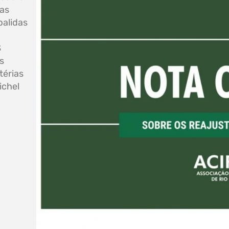
das
balidas
S
s
térias
ichel