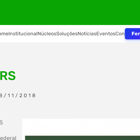
Fer
ome
Institucional
Núcleos
Soluções
Notícias
Eventos
Contato
IRS
8/11/2018
RS
Federal