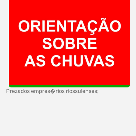
Prezados empres�rios riossulenses;