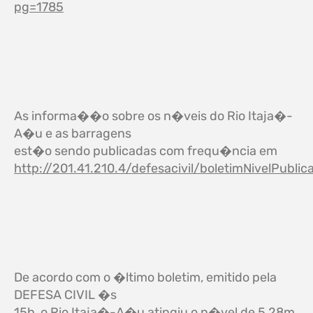
pg=1785
As informa��o sobre os n�veis do Rio Itaja�-
A�u e as barragens
est�o sendo publicadas com frequ�ncia em
http://201.41.210.4/defesacivil/boletimNivelPublic
De acordo com o �ltimo boletim, emitido pela
DEFESA CIVIL �s
15h, o Rio Itaja�-A�u atingiu o n�vel de 5,28m,