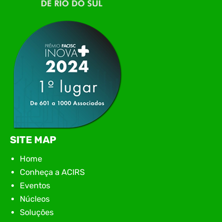
tecnologia da região para uma noite de
networking, conteúdo estratégico e
apresentação de novas iniciativas para o setor. O
encontro aconteceu em Rio…
SITE MAP
Home
Conheça a ACIRS
Eventos
Núcleos
Soluções