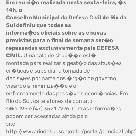
Em reuni�o realizada nesta sexta-feira, �s
14h, o
Conselho Municipal da Defesa Civil de Rio do
Sul definiu que todas as
informa�es oficiais sobre as chuvas
previstas para o final de semana ser�o
repassadas exclusivamente pela DEFESA
CIVIL.
Uma sala de situa��o est�
montada para realizar a gest�o das situa�es
cr�ticas e subsidiar a tomada de
decis�es por parte dos �rg�o de governo,
visando a minimiza��o e o
enfrentamento das poss�veis ocorr�ncias. Em
Rio do Sul, os telefones de contato
s�o 199 e (47) 3521 7276. Outras informa�es
podem ser acessadas ainda pelo
site
http://www.riodosul.sc.gov.br/portal/principal.php