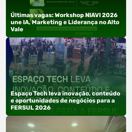
Últimas vagas: Workshop NIAVI 2026
une IA, Marketing e Liderança no Alto
Vale
Com o objetivo de impulsionar a produtividade, a
presença digital e a gestão nas empresas do
Espaço Tech leva inovação, conteúdo
Alto Vale, o Núcleo de Tecnologia da Informação
e oportunidades de negócios para a
(NIAVI), Polo ACATE-ACIRS, realiza a edição
FERSUL 2026
2026 do Workshop NIAVI. O evento foi
estruturado em uma trilha estratégica dividida
em três encontros práticos ao longo dos meses
de setembro e outubro,…